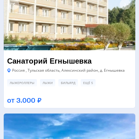
Санаторий Егнышевка
Россия , Тульская область, Алексинский район, д. Егнышевка
ЛЫЖЕРОЛЛЕРЫ
ЛЫЖИ
БИЛЬЯРД
ЕЩЁ 5
ЛЫЖЕРОЛЛЕРНАЯ ТРАССА
ЛЫЖНАЯ ТРАССА
от 3.000 ₽
СПОРТИВНАЯ ПЛОЩАДКА
ЕЩЁ 3