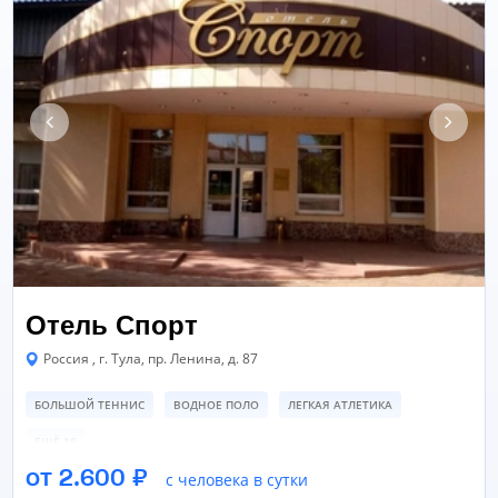
Отель Спорт
Россия , г. Тула, пр. Ленина, д. 87
БОЛЬШОЙ ТЕННИС
ВОДНОЕ ПОЛО
ЛЕГКАЯ АТЛЕТИКА
ЕЩЁ 19
от 2.600 ₽
с человека в сутки
ЛЕДОВАЯ АРЕНА
БАССЕЙН
ВЕЛОДРОМ
ЕЩЁ 11