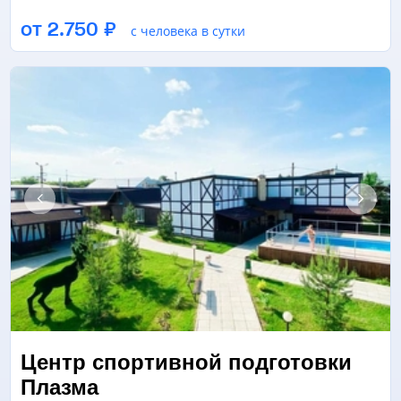
БАССЕЙН
ЗАЛ ЕДИНОБОРСТВ/БОЕВЫХ ИСКУССТВ
от 2.750 ₽
с человека в сутки
ЛЕДОВАЯ АРЕНА
ЕЩЁ 8
Центр спортивной подготовки
Плазма