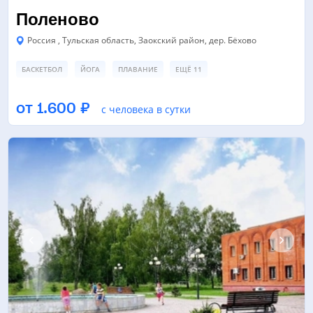
Поленово
Россия , Тульская область, Заокский район, дер. Бёхово
БАСКЕТБОЛ
ЙОГА
ПЛАВАНИЕ
ЕЩЁ 11
ФУТБОЛЬНОЕ ПОЛЕ
ПЛЯЖНЫЙ ВОЛЕЙБОЛ
от 1.600 ₽
с человека в сутки
СПОРТИВНАЯ ПЛОЩАДКА
ЕЩЁ 2