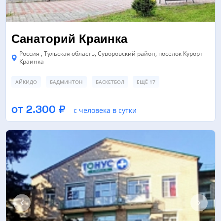
Санаторий Краинка
Россия , Тульская область, Суворовский район, посёлок Курорт
Краинка
АЙКИДО
БАДМИНТОН
БАСКЕТБОЛ
ЕЩЁ 17
ЗАЛ ТАНЦЕВ/ХОРЕОГРАФИИ
БАССЕЙН
СПОРТИВНЫЙ ЗАЛ
от 2.300 ₽
с человека в сутки
ЕЩЁ 4