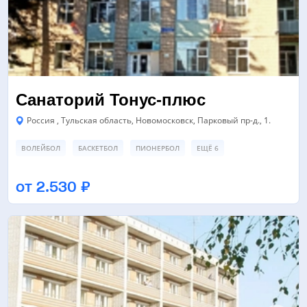
Санаторий Тонус-плюс
Россия , Тульская область, Новомосковск, Парковый пр-д., 1.
ВОЛЕЙБОЛ
БАСКЕТБОЛ
ПИОНЕРБОЛ
ЕЩЁ 6
ПЛОЩАДКА ДЛЯ ПЛЯЖНОГО ВОЛЕЙБОЛА
СПОРТИВНАЯ ПЛОЩАДКА
от 2.530 ₽
СПОРТИВНЫЙ ЗАЛ
ЕЩЁ 1