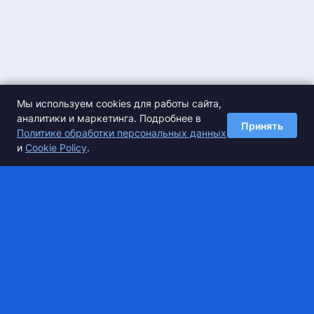
Мы используем cookies для работы сайта,
аналитики и маркетинга. Подробнее в
Принять
Политике обработки персональных данных
и
Cookie Policy
.
Спортивные сборы в Тульской
области
Super Camp — это удобный сервис по подбору спортивной
базы для тренировочных сборов и коммерческих