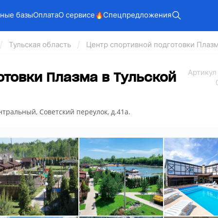
ные базы
Оплата
О сервисе
Спецпредложения
Тульская область
Центр спортивной подготовки Плаз
Арт
икул
отовки Плазма в Тульской
ентральный, Советский переулок, д.41а.