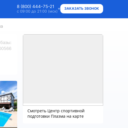
8 (800) 444-75-21
ЗАКАЗАТЬ ЗВОНОК
с 09:00 до 21:00 (мск)
ма
8 (800) 444-75-21
Ответим на ваши вопросы
 базы
:
8 (800) 444-75-21
00566
Владельцам объектов
+7 (912) 015-95-20
WhatsApp
info@super.camp
Консультации и документы
Смотреть Центр спортивной
подготовки Плазма на карте