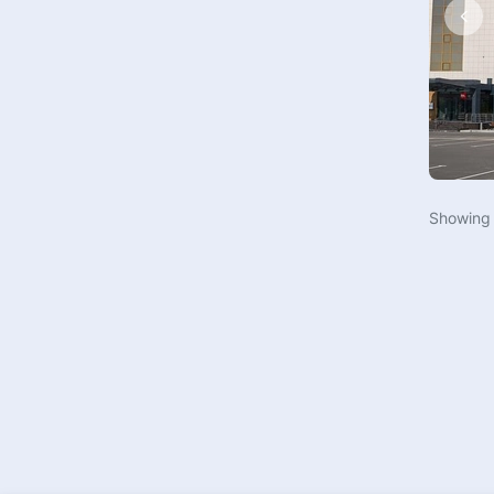
Зал бокса
Спортивная аэробика
Пляжный футбол
Самбо
Гимнастический зал
Пляжный футбол
Лыжероллерная трасса
Футзал
Многофункциональный
Черлидинг
спортивный зал
Кикбоксинг
Showin
Гольф
Дартс
Стрельба из лука
Велоспорт
Веревочный городок
Хип-хоп
Скалодром
Фехтование
Спа и оздоровительный центр
Лыжные гонки
Футбольный манеж
Бальные танцы
Зал спортивной гимнастики
Стрельба из лука
Учебные классы