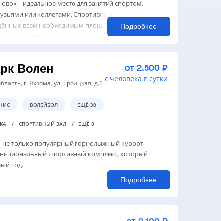
ово» - идеальное место для занятий спортом,
друзьями или коллегами. Спортивный комплекс
ащённые всем необходимым площадки для проведения
Подробнее
ивных спартакиад и любых других мер...
рк Волен
от 2.500 ₽
с человека в сутки
бласть, г. Яхрома, ул. Троицкая, д.1
НИС
ВОЛЕЙБОЛ
ЕЩЁ 30
ДКА
СПОРТИВНЫЙ ЗАЛ
ЕЩЁ 8
о не только популярный горнолыжный курорт
функциональный спортивный комплекс, который
ый год.
Подробнее