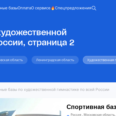
ные базы
Оплата
О сервисе
Спецпредложения
художественной
оссии, страница 2
вская область
Ленинградская область
Художественная 
ные базы по художественной гимнастике по всей России
Спортивная баз
Россия , Московская область,