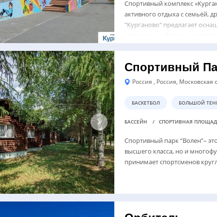
Спортивный комплекс «Курган
активного отдыха с семьёй, 
"Курганово" предлагает осн
спортивных сборов, корпорат
Спортивный Па
Россия , Россия, Московская о
БАСКЕТБОЛ
БОЛЬШОЙ ТЕН
БАССЕЙН
СПОРТИВНАЯ ПЛОЩА
Спортивный парк “Волен”– эт
высшего класса, но и много
принимает спортсменов кругл