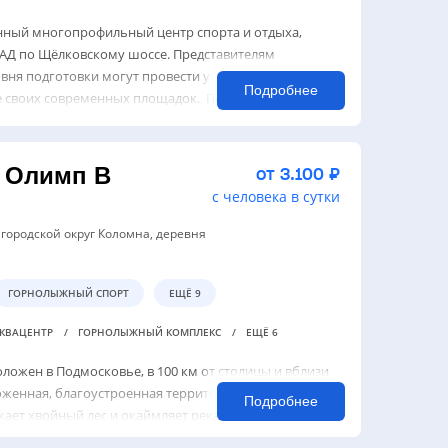
нный многопрофильный центр спорта и отдыха,
АД по Щёлковскому шоссе. Представителям
овня подготовки могут провести учебно-
Подробнее
е своих современных площадок. Помимо футбольных
с Олимп В
от 3.100 ₽
с человека в сутки
 городской округ Коломна, деревня
ГОРНОЛЫЖНЫЙ СПОРТ
ЕЩЁ 9
АКВАЦЕНТР
ГОРНОЛЫЖНЫЙ КОМПЛЕКС
ЕЩЁ 6
ложен в Подмосковье, в 100 км от столицы и вблизи
оженная, благоустроенная территория комплекса
Подробнее
жает хвойный лес и окаймляет река Коломенка.