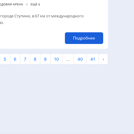
ЕДОВАЯ АРЕНА
ЕЩЁ 6
в городе Ступино, в 67 км от международного
о.
Подробнее
5
6
7
8
9
10
...
40
41
›