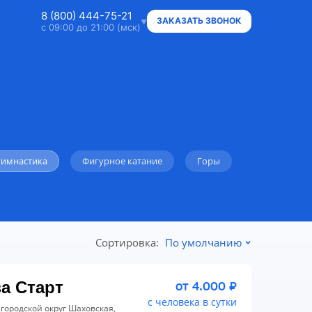
8 (800) 444-75-21
ЗАКАЗАТЬ ЗВОНОК
с 09:00 до 21:00 (мск)
8 (800) 444-75-21
Ответим на ваши вопросы
8 (800) 444-75-21
Владельцам объектов
гимнастика
Фигурное катание
Горы
+7 (912) 015-95-20
WhatsApp
info@super.camp
Консультации и документы
Сортировка:
По умолчанию
а Старт
от 4.000 ₽
с человека в сутки
 городской округ Шаховская,