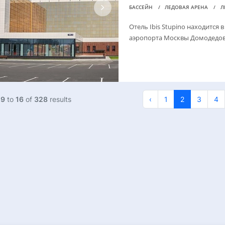
БАССЕЙН
ЛЕДОВАЯ АРЕНА
Л
Отель Ibis Stupino находится 
аэропорта Москвы Домодедов
g
9
to
16
of
328
results
‹
1
2
3
4