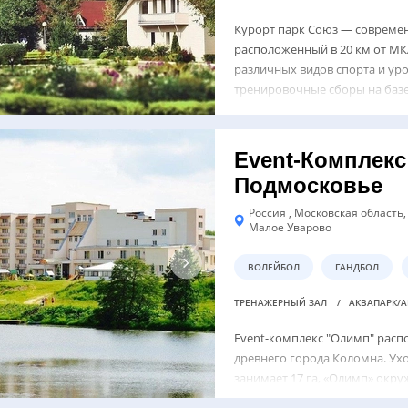
Курорт парк Союз — совреме
расположенный в 20 км от МК
различных видов спорта и ур
тренировочные сборы на баз
пол...
Event-Комплек
Подмосковье
Россия , Московская область,
Малое Уварово
ВОЛЕЙБОЛ
ГАНДБОЛ
ТРЕНАЖЕРНЫЙ ЗАЛ
АКВАПАРК/
Event-комплекс "Олимп" распо
древнего города Коломна. Ух
занимает 17 га, «Олимп» окру