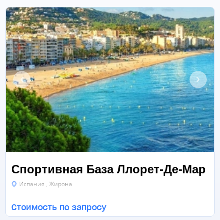
Спортивная База Ллорет-Де-Мар
Испания , Жирона
БАДМИНТОН
БАСКЕТБОЛ
ВОДНОЕ ПОЛО
ЕЩЁ 14
Стоимость по запросу