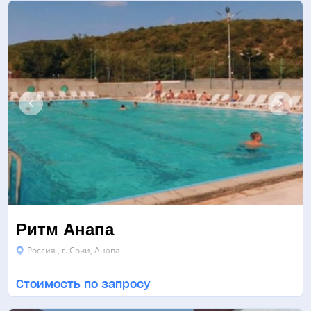
Ритм Анапа
Россия , г. Сочи, Анапа
МИНИ-ФУТБОЛ
ФУТБОЛ
БОРЬБА
ЕЩЁ 13
Стоимость по запросу