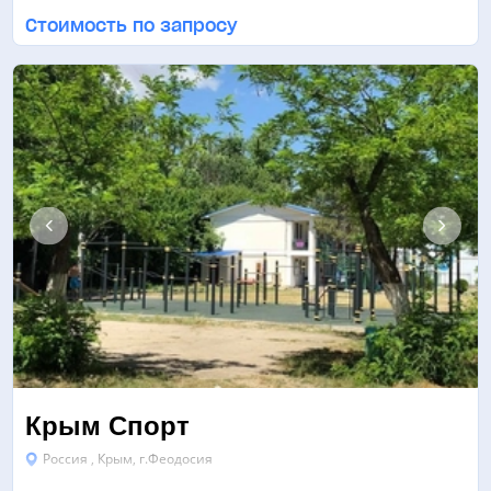
СПОРТИВНАЯ АЭРОБИКА
ТАНЦЫ
БАСКЕТБОЛ
ЕЩЁ 2
Стоимость по запросу
Крым Спорт
Россия , Крым, г.Феодосия