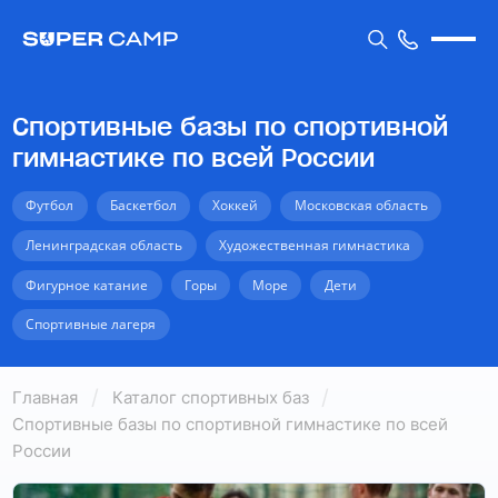
Спортивные базы по спортивной
гимнастике по всей России
Футбол
Баскетбол
Хоккей
Московская область
Ленинградская область
Художественная гимнастика
Фигурное катание
Горы
Море
Дети
Спортивные лагеря
Главная
Каталог спортивных баз
Спортивные базы по спортивной гимнастике по всей
России