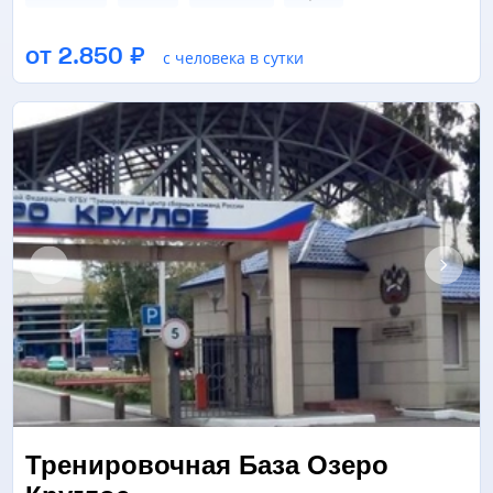
ЗАЛ ТАНЦЕВ/ХОРЕОГРАФИИ
ЛЕДОВАЯ АРЕНА
СПОРТИВНЫЙ ЗАЛ
от 2.850 ₽
с человека в сутки
ЕЩЁ 11
Тренировочная База Озеро