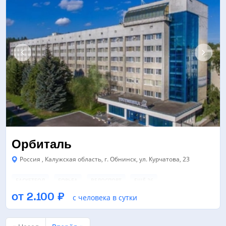
Орбиталь
Россия , Калужская область, г. Обнинск, ул. Курчатова, 23
БАСКЕТБОЛ
БОРЬБА
ВЕЛОСПОРТ
ЕЩЁ 26
от 2.100 ₽
с человека в сутки
БАССЕЙН
ЗАЛ ТАНЦЕВ/ХОРЕОГРАФИИ
ЛЕДОВАЯ АРЕНА
ЕЩЁ 6