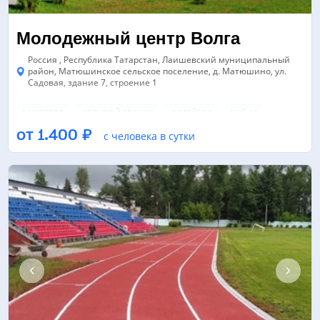
Молодежный центр Волга
Россия , Республика Татарстан, Лаишевский муниципальный
район, Матюшинское сельское поселение, д. Матюшино, ул.
Садовая, здание 7, строение 1
БАСКЕТБОЛ
БОЛЬШОЙ ТЕННИС
ВОЛЕЙБОЛ
ЕЩЁ 12
от 1.400 ₽
с человека в сутки
БАССЕЙН
БЕГОВАЯ ДОРОЖКА
НАСТОЛЬНЫЙ ТЕННИС
ЕЩЁ 10