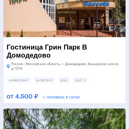
Гостиница Грин Парк В
Домодедово
Россия , Московская область, г. Домодедово, Каширское шоссе,
д.107А
АРМРЕСЛИНГ
БАСКЕТБОЛ
БОКС
ЕЩЁ 13
ФУТБОЛЬНОЕ ПОЛЕ
ФУТБОЛЬНОЕ ПОЛЕ
от 4.500 ₽
с человека в сутки
КОНФЕРЕНЦ-ЗАЛ/БАНКЕТНЫЙ ЗАЛ
ЕЩЁ 8