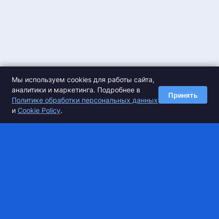
Мы используем cookies для работы сайта,
аналитики и маркетинга. Подробнее в
Принять
Политике обработки персональных данных
и
Cookie Policy
.
Спортивные сборы по
спортивной гимнастике
Super Camp — это удобный сервис по подбору спортивной
базы для тренировочных сборов и коммерческих