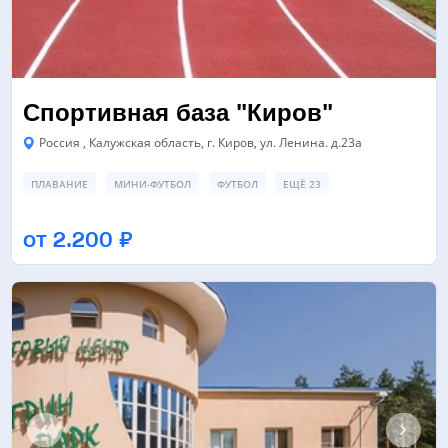
Спортивная база "Киров"
Россия , Калужская область, г. Киров, ул. Ленина. д.23а
ПЛАВАНИЕ
МИНИ-ФУТБОЛ
ФУТБОЛ
ЕЩЁ 23
ФУТБОЛЬНОЕ ПОЛЕ
СПОРТИВНАЯ ПЛОЩАДКА
от 2.200 ₽
ПОЛЕ ДЛЯ МИНИ-ФУТБОЛА
ЕЩЁ 7