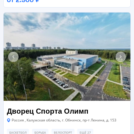
от 2.900 ₽
БАССЕЙН
СПОРТИВНЫЙ ЗАЛ
ТРЕНАЖЕРНЫЙ ЗАЛ
ЕЩЁ 20
Дворец Спорта Олимп
Россия , Калужская область, г. Обнинск, пр-т Ленина, д. 153
БАСКЕТБОЛ
БОРЬБА
ВЕЛОСПОРТ
ЕЩЁ 27