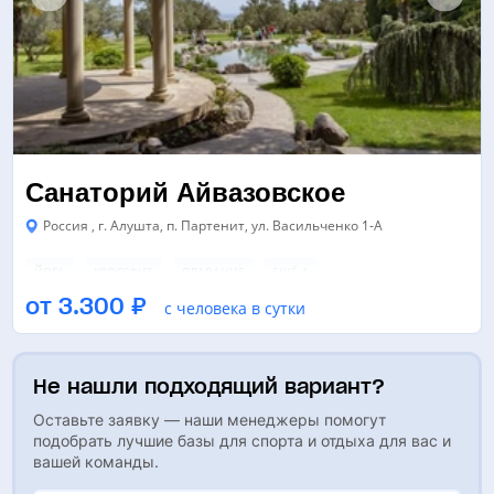
Санаторий Айвазовское
Россия , г. Алушта, п. Партенит, ул. Васильченко 1-А
ЙОГА
КРОССФИТ
ПЛАВАНИЕ
ЕЩЁ 4
от 3.300 ₽
с человека в сутки
БАССЕЙН
ТРЕНАЖЕРНЫЙ ЗАЛ
КИНОКОНЦЕРТНЫЙ ЗАЛ
Не нашли подходящий вариант?
Оставьте заявку — наши менеджеры помогут
подобрать лучшие базы для спорта и отдыха для вас и
вашей команды.