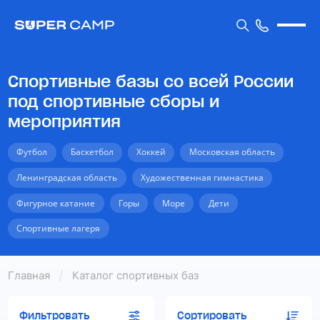
Спортивные базы со всей России
под спортивные сборы и
мероприятия
Футбол
Баскетбол
Хоккей
Московская область
Ленинградская область
Художественная гимнастика
Фигурное катание
Горы
Море
Дети
Спортивные лагеря
Главная
Каталог спортивных баз
Фильтровать
Сортировать