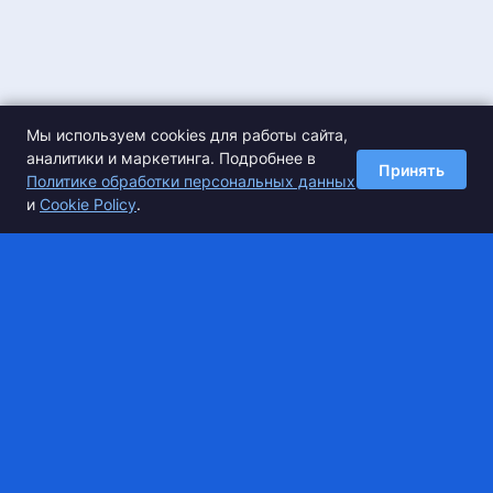
Мы используем cookies для работы сайта,
аналитики и маркетинга. Подробнее в
Принять
Политике обработки персональных данных
и
Cookie Policy
.
Спортивные базы
О сервисе
Разместить базу
О компании
Спецпредложения
Сертификаты
Оплата