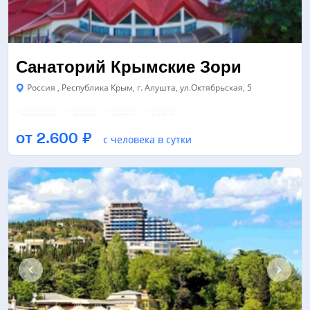
Санаторий Крымские Зори
Россия , Республика Крым, г. Алушта, ул.Октябрьская, 5
ГОРОДКИ
ДАРТС
РЕГБИ
ЕЩЁ 5
от 2.600 ₽
с человека в сутки
ТРЕНАЖЕРНЫЙ ЗАЛ
БАССЕЙН
ФУТБОЛЬНОЕ ПОЛЕ
ЕЩЁ 2