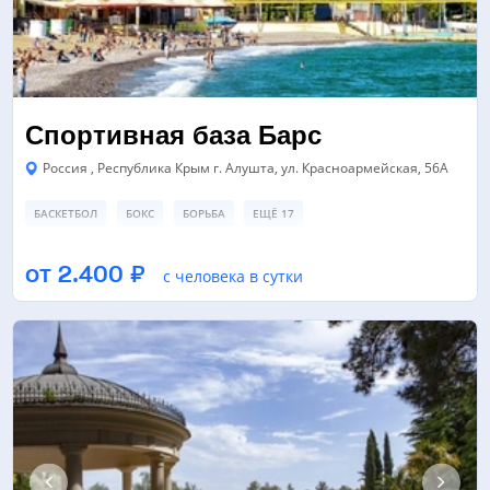
Спортивная база Барс
Россия , Республика Крым г. Алушта, ул. Красноармейская, 56А
БАСКЕТБОЛ
БОКС
БОРЬБА
ЕЩЁ 17
ЗАЛ ЕДИНОБОРСТВ/БОЕВЫХ ИСКУССТВ
СПОРТИВНАЯ ПЛОЩАДКА
от 2.400 ₽
с человека в сутки
ТРЕНАЖЕРНЫЙ ЗАЛ
ЕЩЁ 3