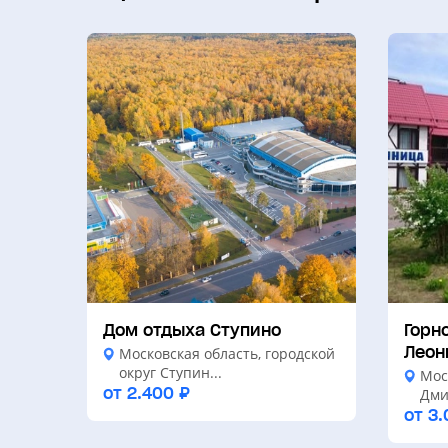
Дом отдыха Ступино
Горн
Леон
Московская область, городской
округ Ступин...
Мос
от 2.400 ₽
Дмит
от 3.