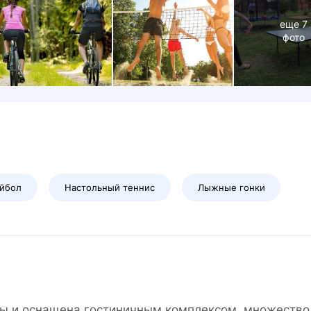
еще
7
фото
йбол
Настольный теннис
Лыжные гонки
квы и оснащена гостиничным комплексом, множество