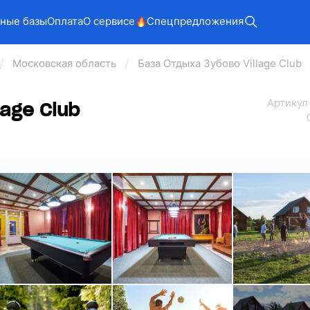
ные базы
Оплата
О сервисе
Спецпредложения
Московская область
База Отдыха Зубово Village Club
Арт
икул
age Club