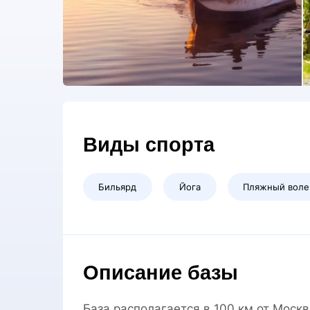
Виды спорта
Бильярд
Йога
Пляжный воле
Описание базы
База располагается в 100 км от Мос