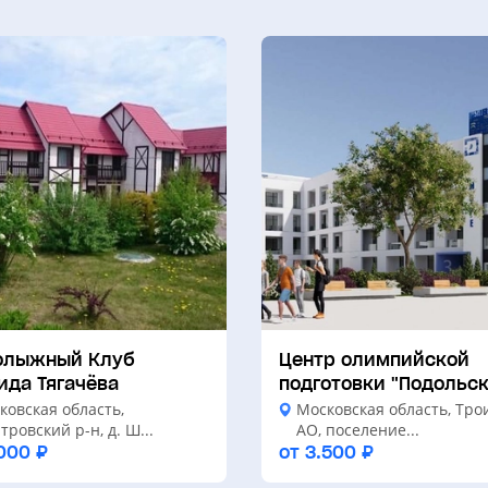
олыжный Клуб
Центр олимпийской
ида Тягачёва
подготовки "Подольск
ковская область,
Московская область, Тро
ровский р-н, д. Ш...
АО, поселение...
000 ₽
от 3.500 ₽