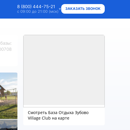
8 (800) 444-75-21
ЗАКАЗАТЬ ЗВОНОК
с 09:00 до 21:00 (мск)
8 (800) 444-75-21
Ответим на ваши вопросы
 базы
:
8 (800) 444-75-21
00708
Владельцам объектов
+7 (912) 015-95-20
WhatsApp
info@super.camp
Консультации и документы
Смотреть База Отдыха Зубово
Village Club на карте