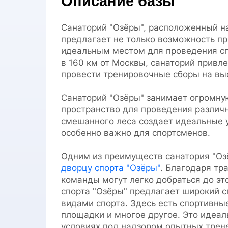
Описание базы
Санаторий "Озёры", расположенный на
предлагает не только возможность пр
идеальным местом для проведения сп
в 160 км от Москвы, санаторий привл
провести тренировочные сборы на вы
Санаторий "Озёры" занимает огромную
пространство для проведения различн
смешанного леса создает идеальные у
особенно важно для спортсменов.
Одним из преимуществ санатория "Озё
дворцу спорта "Озёры"
. Благодаря тр
команды могут легко добраться до эт
спорта "Озёры" предлагает широкий с
видами спорта. Здесь есть спортивны
площадки и многое другое. Это идеа
условиях под надзором опытных трен