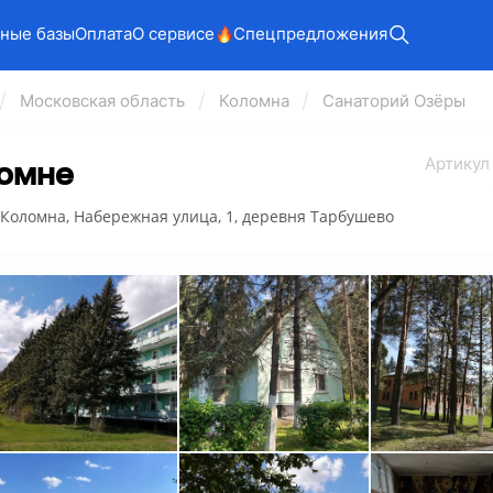
ные базы
Оплата
О сервисе
Спецпредложения
Московская область
Коломна
Санаторий Озёры
Арт
икул
ломне
г Коломна, Набережная улица, 1, деревня Тарбушево