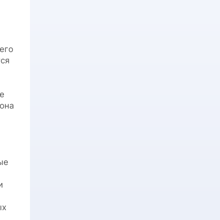
его
тся
е
зона
ые
и
ых