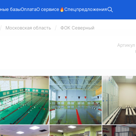
ные базы
Оплата
О сервисе
Спецпредложения
Московская область
ФОК Северный
Арт
икул