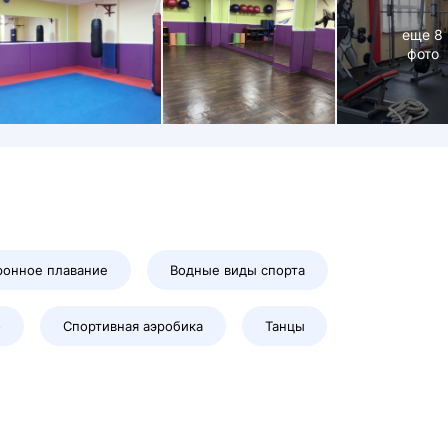
еще
8
фото
ронное плавание
Водные виды спорта
о
Спортивная аэробика
Танцы