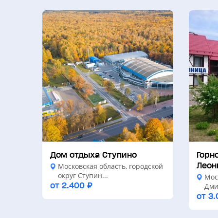
Дом отдыха Ступино
Горн
Леон
Московская область, городской
округ Ступин...
Мос
от 2.400 ₽
Дмит
от 3.