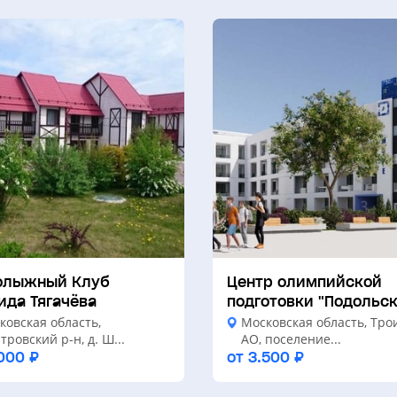
олыжный Клуб
Центр олимпийской
ида Тягачёва
подготовки "Подольск
ковская область,
Московская область, Тро
ровский р-н, д. Ш...
АО, поселение...
000 ₽
от 3.500 ₽