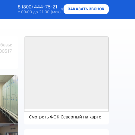
8 (800) 444-75-21
ЗАКАЗАТЬ ЗВОНОК
с 09:00 до 21:00 (мск)
8 (800) 444-75-21
Ответим на ваши вопросы
 базы
:
8 (800) 444-75-21
00517
Владельцам объектов
+7 (912) 015-95-20
WhatsApp
info@super.camp
Консультации и документы
Смотреть ФОК Северный на карте