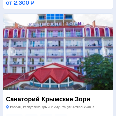
от 2.300 ₽
ЛЕГКОАТЛЕТИЧЕСКОЕ ЯДРО
ЕЩЁ 8
Санаторий Крымские Зори
Россия , Республика Крым, г. Алушта, ул.Октябрьская, 5