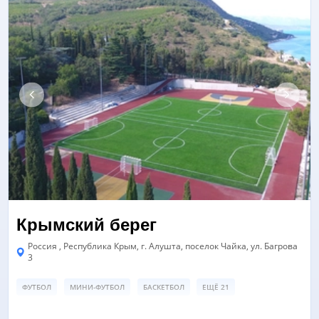
Крымский берег
Россия , Республика Крым, г. Алушта, поселок Чайка, ул. Багрова
3
ФУТБОЛ
МИНИ-ФУТБОЛ
БАСКЕТБОЛ
ЕЩЁ 21
ФУТБОЛЬНЫЙ СТАДИОН
ЛЕГКОАТЛЕТИЧЕСКИЕ ДОРОЖКИ