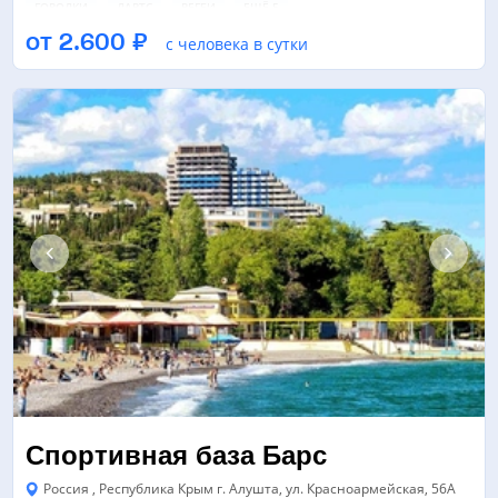
ГОРОДКИ
ДАРТС
РЕГБИ
ЕЩЁ 5
от 2.600 ₽
с человека в сутки
ТРЕНАЖЕРНЫЙ ЗАЛ
БАССЕЙН
ФУТБОЛЬНОЕ ПОЛЕ
ЕЩЁ 2
Спортивная база Барс
Россия , Республика Крым г. Алушта, ул. Красноармейская, 56А