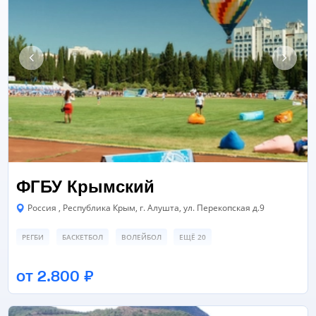
ФГБУ Крымский
Россия , Республика Крым, г. Алушта, ул. Перекопская д.9
РЕГБИ
БАСКЕТБОЛ
ВОЛЕЙБОЛ
ЕЩЁ 20
ЗАЛ ТАНЦЕВ/ХОРЕОГРАФИИ
ЗАЛ ЕДИНОБОРСТВ/БОЕВЫХ ИСКУССТВ
от 2.800 ₽
ФУТБОЛЬНЫЙ СТАДИОН
ЕЩЁ 8