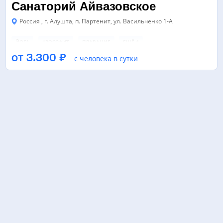
Санаторий Айвазовское
Россия , г. Алушта, п. Партенит, ул. Васильченко 1-А
ЙОГА
КРОССФИТ
ПЛАВАНИЕ
ЕЩЁ 4
от 3.300 ₽
с человека в сутки
БАССЕЙН
ТРЕНАЖЕРНЫЙ ЗАЛ
КИНОКОНЦЕРТНЫЙ ЗАЛ