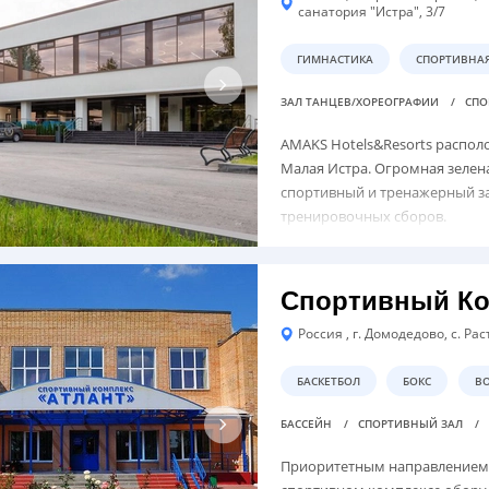
санатория "Истра", 3/7
ГИМНАСТИКА
СПОРТИВНА
ЗАЛ ТАНЦЕВ/ХОРЕОГРАФИИ
СПО
AMAKS Hotels&Resorts распол
Малая Истра. Огромная зелен
спортивный и тренажерный за
тренировочных сборов.
Спортивный Ко
Россия , г. Домодедово, с. Рас
БАСКЕТБОЛ
БОКС
В
БАССЕЙН
СПОРТИВНЫЙ ЗАЛ
Приоритетным направлением в