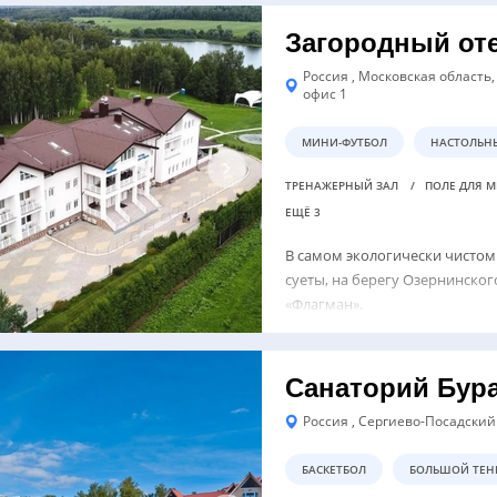
Загородный от
Россия , Московская область, 
офис 1
МИНИ-ФУТБОЛ
НАСТОЛЬН
ТРЕНАЖЕРНЫЙ ЗАЛ
ПОЛЕ ДЛЯ 
ЕЩЁ 3
В самом экологически чистом
суеты, на берегу Озернинско
«Флагман».
Санаторий Бур
Россия , Сергиево-Посадский
БАСКЕТБОЛ
БОЛЬШОЙ ТЕН