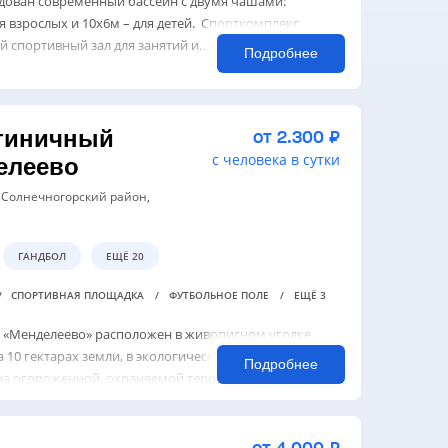
дован современный бассейн с двумя чашами:
ля взрослых и 10х6м – для детей. Спорткомплекс
 спортивный зал для занятий и...
Подробнее
тиничный
от 2.300 ₽
с человека в сутки
елеево
, Солнечногорский район,
ГАНДБОЛ
ЕЩЁ 20
СПОРТИВНАЯ ПЛОЩАДКА
ФУТБОЛЬНОЕ ПОЛЕ
ЕЩЁ 3
 «Менделеево» расположен в живописном уголке
 10 гектарах земли, в экологически чистом районе
Подробнее
 на огороженной, охраняемой территории.