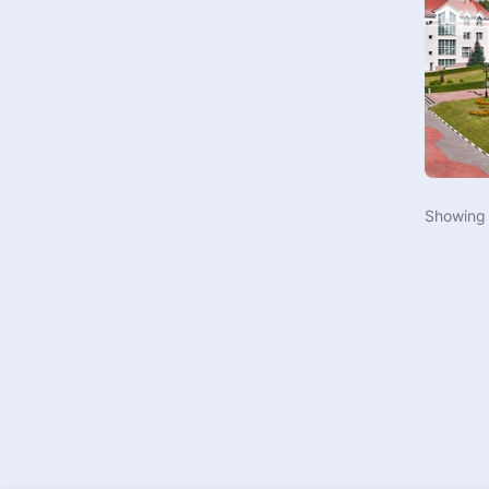
Зал бокса
Спортивная аэробика
Пляжный футбол
Самбо
Гимнастический зал
Пляжный футбол
Лыжероллерная трасса
Футзал
Многофункциональный
Черлидинг
спортивный зал
Кикбоксинг
Showin
Гольф
Дартс
Стрельба из лука
Велоспорт
Веревочный городок
Хип-хоп
Скалодром
Фехтование
Спа и оздоровительный центр
Лыжные гонки
Футбольный манеж
Бальные танцы
Зал спортивной гимнастики
Стрельба из лука
Учебные классы