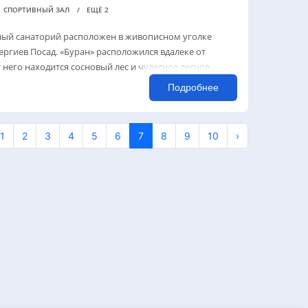
СПОРТИВНЫЙ ЗАЛ
ЕЩЁ 2
й санаторий расположен в живописном уголке
Сергиев Посад. «Буран» расположился вдалеке от
 него находится сосновый лес и чудесное лесное
Подробнее
1
2
3
4
5
6
7
8
9
10
›