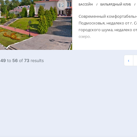
БАССЕЙН
БИЛЬЯРДНЫЙ КЛУБ
Современный комфортабельны
Подмосковья, недалеко от г. 
городского шума, недалеко от
озеро.
g
49
to
56
of
73
results
‹