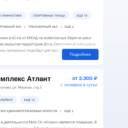
Я ГИМНАСТИКА
СПОРТИВНЫЕ ТАНЦЫ
ЕЩЁ 10
РТИВНЫЙ ЗАЛ
ТРЕНАЖЕРНЫЙ ЗАЛ
ЕЩЁ 2
ожен в 42 км от МКАД на живописных берегах реки
ая закрытая территория 20 га. Спортивные площадки,
лы прекрасно подойдут для проведения
Подробнее
мплекс Атлант
от 2.300 ₽
с человека в сутки
туново, ул. Мирная, стр.3
ОЛЕЙБОЛ
ЕЩЁ 12
ЗАЛ ЕДИНОБОРСТВ/БОЕВЫХ ИСКУССТВ
ЕЩЁ 2
 деятельности МАУ СК «Атлант» является плавание. В