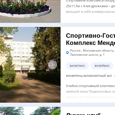
спортивном комплексе обору
25х11,5м с 4-мя дрожками – д
вмещает в себя универсальный
Спортивно-Гос
Комплекс Менд
Россия , Московская область
Льяловское шоссе, д. 1
БАСКЕТБОЛ
ВОЛЕЙБОЛ
КОНФЕРЕНЦ-ЗАЛ/БАНКЕТНЫЙ ЗАЛ
Учебно-спортивный комплекс
зеленой зоны Подмосковья, на
вдалеке от городского шума,