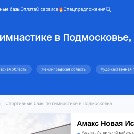
ные базы
Оплата
О сервисе
Спецпредложения
гимнастике в Подмосковье,
вская область
Ленинградская область
Художественная 
Спортивные базы по гимнастике в Подмосковье
Амакс Новая Ис
Россия , Истринский район, 