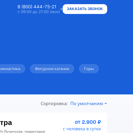
8 (800) 444-75-21
ЗАКАЗАТЬ ЗВОНОК
с 09:00 до 21:00 (мск)
8 (800) 444-75-21
Ответим на ваши вопросы
8 (800) 444-75-21
Владельцам объектов
гимнастика
Фигурное катание
Горы
+7 (912) 015-95-20
WhatsApp
info@super.camp
Консультации и документы
Сортировка:
По умолчанию
тра
от 2.900 ₽
с человека в сутки
с/п Лучинское, территория