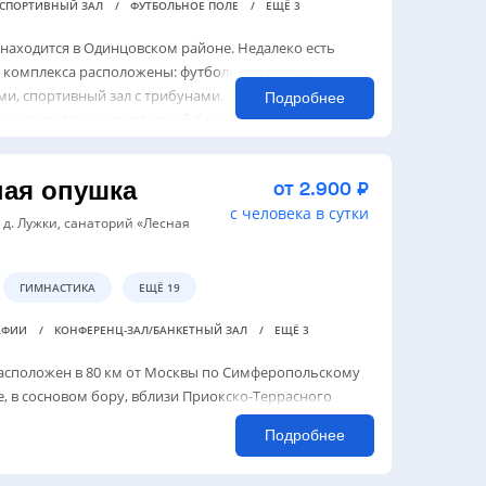
СПОРТИВНЫЙ ЗАЛ
ФУТБОЛЬНОЕ ПОЛЕ
ЕЩЁ 3
находится в Одинцовском районе. Недалеко есть
 комплекса расположены: футбольное поле с
и, спортивный зал с трибунами. В соседнем здании в
Подробнее
рах расположен спортивный бассе...
ная опушка
от 2.900 ₽
с человека в сутки
 д. Лужки, санаторий «Лесная
ГИМНАСТИКА
ЕЩЁ 19
РАФИИ
КОНФЕРЕНЦ-ЗАЛ/БАНКЕТНЫЙ ЗАЛ
ЕЩЁ 3
асположен в 80 км от Москвы по Симферопольскому
, в сосновом бору, вблизи Приокско-Террасного
Подробнее