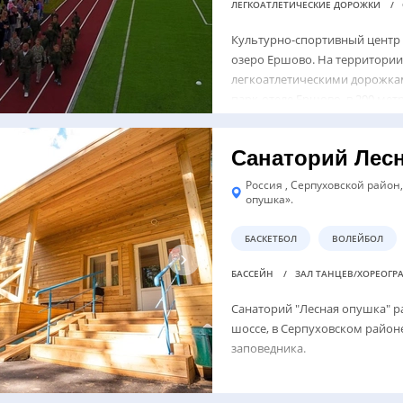
ЛЕГКОАТЛЕТИЧЕСКИЕ ДОРОЖКИ
Культурно-спортивный центр 
озеро Ершово. На территории
легкоатлетическими дорожкам
парк-отеле Ершово, в 200 мет
Санаторий Лес
Россия , Серпуховской район,
опушка».
БАСКЕТБОЛ
ВОЛЕЙБОЛ
БАССЕЙН
ЗАЛ ТАНЦЕВ/ХОРЕОГ
Санаторий "Лесная опушка" р
шоссе, в Серпуховском районе
заповедника.