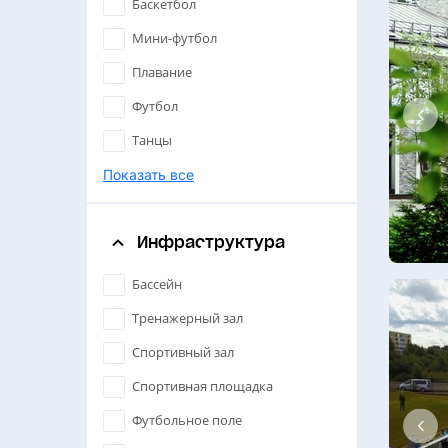
Баскетбол
Мини-футбол
Плавание
Футбол
Танцы
Большой теннис
Показать все
Настольный теннис
Инфраструктура
Спортивные танцы
Единоборства
Бассейн
Бадминтон
Тренажерный зал
Художественная гимнастика
Спортивный зал
Дзюдо
Спортивная площадка
Борьба
Футбольное поле
Йога