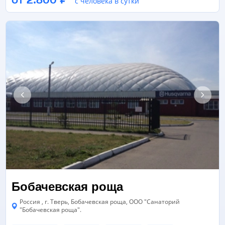
с человека в сутки
СПОРТИВНАЯ ПЛОЩАДКА
ЕЩЁ 1
Бобачевская роща
Россия , г. Тверь, Бобачевская роща, ООО "Санаторий
"Бобачевская роща".