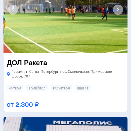
ДОЛ Ракета
Россия , г. Санкт-Петербург, пос. Смолячково, Приморское
шоссе, 707
ФУТБОЛ
ВОЛЕЙБОЛ
БАСКЕТБОЛ
ЕЩЁ 15
ФУТБОЛЬНОЕ ПОЛЕ
ЛЕГКОАТЛЕТИЧЕСКОЕ ЯДРО
от 2.300 ₽
БАСКЕТБОЛЬНОЕ ПОЛЕ
ЕЩЁ 3