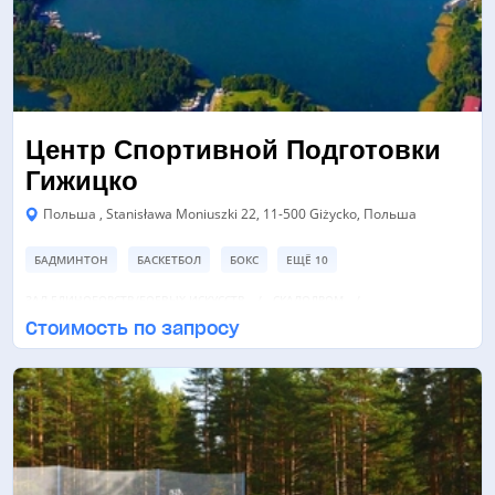
Центр Спортивной Подготовки
Гижицко
Польша , Stanisława Moniuszki 22, 11-500 Giżycko, Польша
БАДМИНТОН
БАСКЕТБОЛ
БОКС
ЕЩЁ 10
ЗАЛ ЕДИНОБОРСТВ/БОЕВЫХ ИСКУССТВ
СКАЛОДРОМ
Стоимость по запросу
СПОРТИВНАЯ ПЛОЩАДКА
ЕЩЁ 3