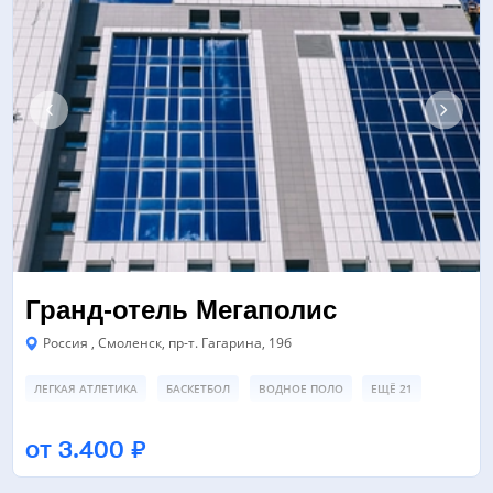
Гранд-отель Мегаполис
Россия , Смоленск, пр-т. Гагарина, 19б
ЛЕГКАЯ АТЛЕТИКА
БАСКЕТБОЛ
ВОДНОЕ ПОЛО
ЕЩЁ 21
ЛЕДОВАЯ АРЕНА
СПОРТИВНЫЙ ЗАЛ
ФУТБОЛЬНЫЙ СТАДИОН
от 3.400 ₽
ЕЩЁ 4