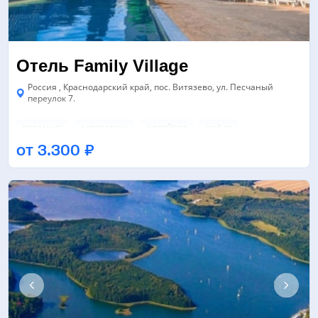
Отель Family Village
Россия , Краснодарский край, пос. Витязево, ул. Песчаный
переулок 7.
ПЛАВАНИЕ
АКРОБАТИКА
ВОЛЕЙБОЛ
ЕЩЁ 19
от 3.300 ₽
БАССЕЙН
БАССЕЙН
НАСТОЛЬНЫЙ ТЕННИС
ЕЩЁ 4