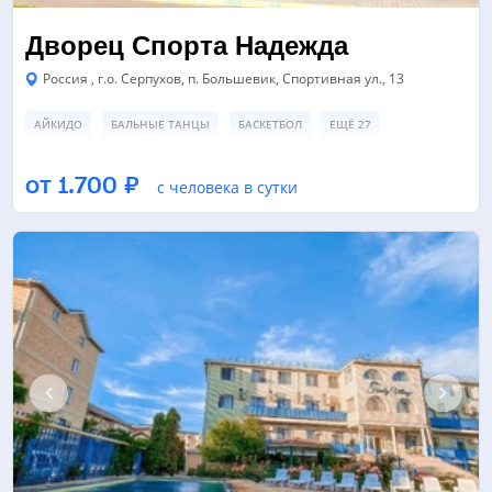
Дворец Спорта Надежда
Россия , г.о. Серпухов, п. Большевик, Спортивная ул., 13
АЙКИДО
БАЛЬНЫЕ ТАНЦЫ
БАСКЕТБОЛ
ЕЩЁ 27
БАССЕЙН
ЗАЛ ЕДИНОБОРСТВ/БОЕВЫХ ИСКУССТВ
от 1.700 ₽
с человека в сутки
СПОРТИВНЫЙ ЗАЛ
ЕЩЁ 4