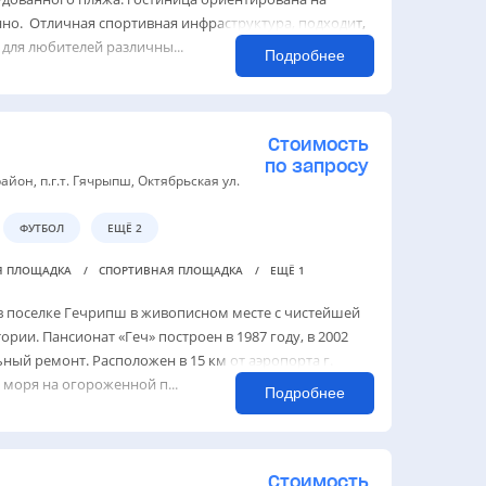
нно. Отличная спортивная инфраструктура, подходит,
 для любителей различны...
Подробнее
Стоимость
по запросу
айон, п.г.т. Гячрыпш, Октябрьская ул.
ФУТБОЛ
ЕЩЁ 2
Я ПЛОЩАДКА
СПОРТИВНАЯ ПЛОЩАДКА
ЕЩЁ 1
в поселке Гечрипш в живописном месте с чистейшей
рии. Пансионат «Геч» построен в 1987 году, в 2002
ный ремонт. Расположен в 15 км от аэропорта г.
 моря на огороженной п...
Подробнее
Стоимость