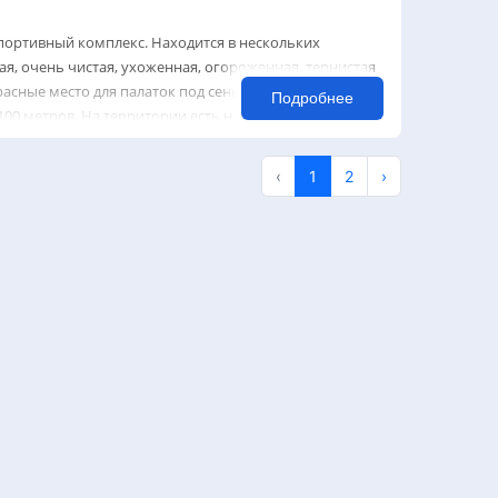
ортивный комплекс. Находится в нескольких
я, очень чистая, ухоженная, огороженная, тернистая
расные место для палаток под сенью сосновых
Подробнее
00 метров. На территории есть н...
‹
1
2
›