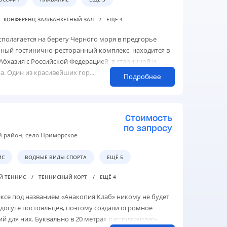
КОНФЕРЕНЦ-ЗАЛ/БАНКЕТНЫЙ ЗАЛ
ЕЩЁ 4
полагается на берегу Черного моря в предгорье
нный гостинично-ресторанный комплекс находится в
Абхазия с Российской Федерацией, в старинной и
а. Один из красивейших гор...
Подробнее
Стоимость
по запросу
ий район, село Приморское
ИС
ВОДНЫЕ ВИДЫ СПОРТА
ЕЩЁ 5
Й ТЕННИС
ТЕННИСНЫЙ КОРТ
ЕЩЁ 4
ксе под названием «Анакопия Клаб» никому не будет
 досуге постояльцев, поэтому создали огромное
ий для них. Буквально в 20 метрах расположилась