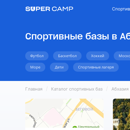
Спортив
Спортивные базы в А
Футбол
Баскетбол
Хоккей
Моско
Море
Дети
Спортивные лагеря
Главная
Каталог спортивных баз
Абхазия