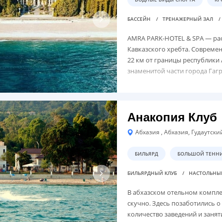
БАССЕЙН
ТРЕНАЖЕРНЫЙ ЗАЛ
AMRA PARK-HOTEL & SPA — рас
Кавказского хребта. Совреме
22 км от границы республики 
знаменитой части города Гагр
Анакопия Клуб
Абхазия , Абхазия, Гудаутск
БИЛЬЯРД
БОЛЬШОЙ ТЕНН
БИЛЬЯРДНЫЙ КЛУБ
НАСТОЛЬНЫ
В абхазском отельном компле
скучно. Здесь позаботились о
количество заведений и занят