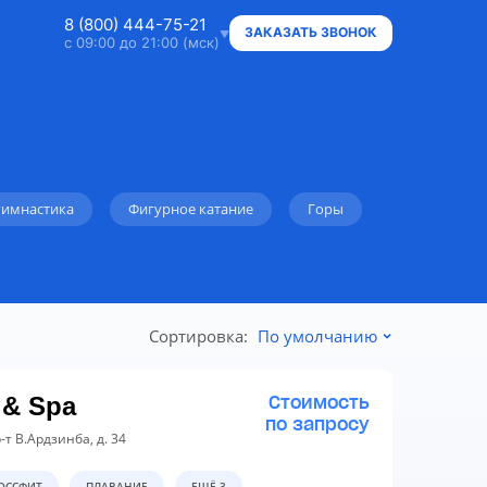
8 (800) 444-75-21
ЗАКАЗАТЬ ЗВОНОК
с 09:00 до 21:00 (мск)
8 (800) 444-75-21
Ответим на ваши вопросы
8 (800) 444-75-21
Владельцам объектов
гимнастика
Фигурное катание
Горы
+7 (912) 015-95-20
WhatsApp
info@super.camp
Сортировка:
По умолчанию
Консультации и документы
 & Spa
Стоимость
по запросу
р-т В.Ардзинба, д. 34
ОССФИТ
ПЛАВАНИЕ
ЕЩЁ 3