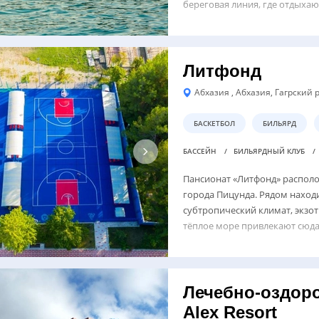
береговая линия, где отдыхаю
Литфонд
Абхазия , Абхазия, Гагрский
БАСКЕТБОЛ
БИЛЬЯРД
БАССЕЙН
БИЛЬЯРДНЫЙ КЛУБ
Пансионат «Литфонд» располо
города Пицунда. Рядом наход
субтропический климат, экзо
тёплое море привлекают сюда
Лечебно-оздор
Alex Resort