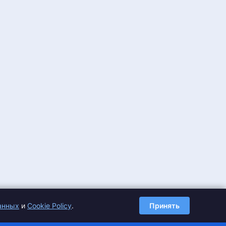
анных
и
Cookie Policy
.
Принять