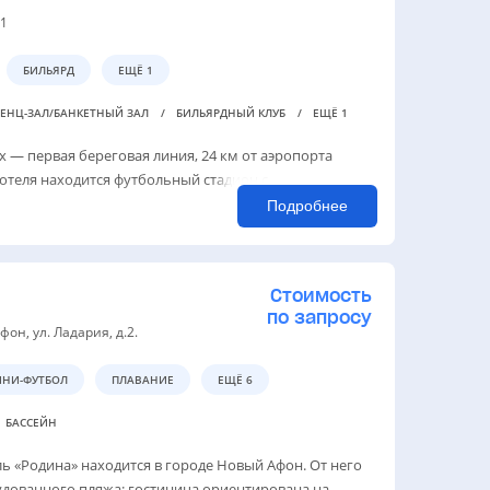
 1
БИЛЬЯРД
ЕЩЁ 1
ЕНЦ-ЗАЛ/БАНКЕТНЫЙ ЗАЛ
БИЛЬЯРДНЫЙ КЛУБ
ЕЩЁ 1
 — первая береговая линия, 24 км от аэропорта
 отеля находится футбольный стадион с
Подробнее
Стоимость
по запросу
фон, ул. Ладария, д.2.
НИ-ФУТБОЛ
ПЛАВАНИЕ
ЕЩЁ 6
БАССЕЙН
 «Родина» находится в городе Новый Афон. От него
удованного пляжа: гостиница ориентирована на