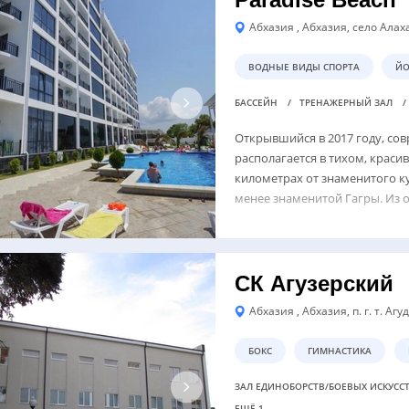
Абхазия , Абхазия, село Алах
ВОДНЫЕ ВИДЫ СПОРТА
ЙО
БАССЕЙН
ТРЕНАЖЕРНЫЙ ЗАЛ
Открывшийся в 2017 году, со
располагается в тихом, красив
километрах от знаменитого ку
менее знаменитой Гагры. Из о
СК Агузерский
Абхазия , Абхазия, п. г. т. Агу
БОКС
ГИМНАСТИКА
ЗАЛ ЕДИНОБОРСТВ/БОЕВЫХ ИСКУСС
ЕЩЁ 1