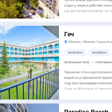
отдых у моря и работает сезо
как для профессионалов, так и
Геч
Абхазия , Абхазия, Гагрский р
БАСКЕТБОЛ
ВОЛЕЙБОЛ
ФУТБОЛЬНОЕ ПОЛЕ
СПОРТИВНА
Пансионат «Геч» расположен 
водой на огороженной террито
году был произведен капиталь
Сочи, в 100 метрах от Черного
Paradise Beach