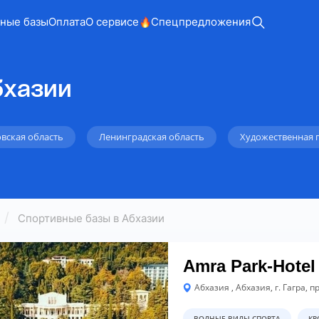
ные базы
Оплата
О сервисе
Спецпредложения
бхазии
вская область
Ленинградская область
Художественная 
Спортивные базы в Абхазии
Amra Park-Hotel
Абхазия , Абхазия, г. Гагра, п
ВОДНЫЕ ВИДЫ СПОРТА
КР