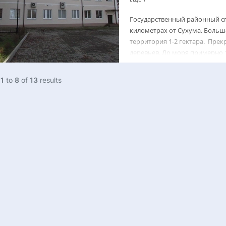
Государственный районный сп
километрах от Сухума. Больша
территория 1-2 гектара. Прек
деревьев. До моря примерно 1
g
1
to
8
of
13
results