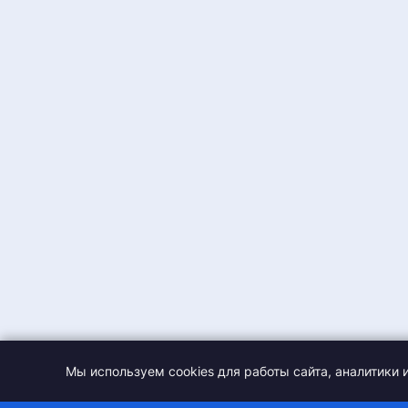
Пляжные виды спорта
Танцевальная площадка
Теннис в зале
Аквапарк/Аквацентр
Горнолыжный спорт
Амфитеатр
Хоккей с мячом
Спортивный манеж
Акробатика
Актовый зал
Прыжки в воду
Фитнес-центр
Лыжероллеры
Легкоатлетический манеж
Городки
Шахматный зал
Мини-гольф
Универсальный игровой зал
Хоккей на траве
Шахматный клуб
Ушу
Зал для фехтования
Стрельба
Зал аэробики
Мы используем cookies для работы сайта, аналитики 
Пулевая стрельба
Терренкур