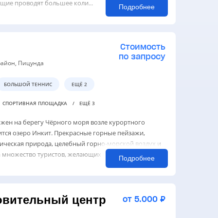
щие проводят большее коли...
Подробнее
Стоимость
по запросу
 район, Пицунда
БОЛЬШОЙ ТЕННИС
ЕЩЁ 2
СПОРТИВНАЯ ПЛОЩАДКА
ЕЩЁ 3
жен на берегу Чёрного моря возле курортного
ится озеро Инкит. Прекрасные горные пейзажи,
тическая природа, целебный горно-морской воздух и
 множество туристов, желающих сов...
Подробнее
овительный центр
от 5.000 ₽