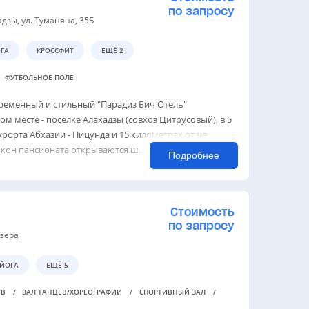
по запросу
адзы, ул. Туманяна, 35Б
ГА
КРОССФИТ
ЕЩЁ 2
ФУТБОЛЬНОЕ ПОЛЕ
временный и стильный "Парадиз Бич Отель"
ом месте - поселке Алахадзы (совхоз Цитрусовый), в 5
рорта Абхазии - Пицунда и 15 километрах от не
кон пансионата открываются ш...
Подробнее
Стоимость
по запросу
дзера
ЙОГА
ЕЩЁ 5
ТВ
ЗАЛ ТАНЦЕВ/ХОРЕОГРАФИИ
СПОРТИВНЫЙ ЗАЛ