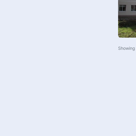
Пляжный футбол
Самбо
Гимнастический зал
Пляжный футбол
Лыжероллерная трасса
Футзал
Многофункциональный
Черлидинг
спортивный зал
Кикбоксинг
Showin
Гольф
Дартс
Стрельба из лука
Велоспорт
Веревочный городок
Хип-хоп
Скалодром
Фехтование
Спа и оздоровительный центр
Лыжные гонки
Футбольный манеж
Бальные танцы
Зал спортивной гимнастики
Стрельба из лука
Учебные классы
Тяжелая атлетика
Поле для мини-гольфа