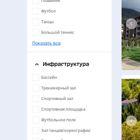
Плавание
Футбол
Танцы
Большой теннис
Настольный теннис
Показать все
Спортивные танцы
Инфраструктура
Единоборства
Бадминтон
Бассейн
Художественная гимнастика
Тренажерный зал
Дзюдо
Спортивный зал
Борьба
Спортивная площадка
Йога
Футбольное поле
Хореография
Зал танцев/хореографии
Синхронное плавание