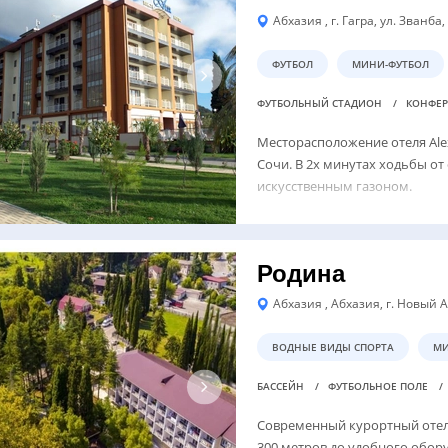
Абхазия , г. Гагра, ул. Званба,
ФУТБОЛ
МИНИ-ФУТБОЛ
ФУТБОЛЬНЫЙ СТАДИОН
КОНФЕР
Месторасположение отеля Alex
Сочи. В 2х минутах ходьбы от
искусственным газоном.
Родина
Абхазия , Абхазия, г. Новый А
ВОДНЫЕ ВИДЫ СПОРТА
МИ
БАССЕЙН
ФУТБОЛЬНОЕ ПОЛЕ
Современный курортный отель
300 метров до удобного обор