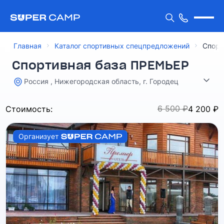
Главная
Каталог спортивных спецпредложений
Спорт
Спортивная база ПРЕМЬЕР
Россия , Нижегородская область, г. Городец
6 500 ₽
Стоимость:
4 200 ₽
Организует