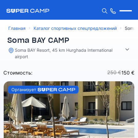
Главная
Каталог спортивных спецпредложений
Soma 
Soma BAY CAMP
Soma BAY Resort, 45 km Hurghada International
airport
250 €
Стоимость:
150 €
Организует