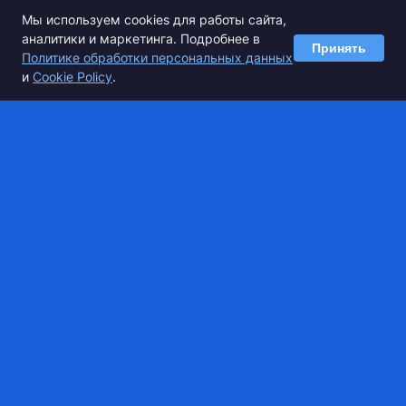
Мы используем cookies для работы сайта,
аналитики и маркетинга. Подробнее в
Принять
Политике обработки персональных данных
ПРИНЯТЬ УЧАСТИЕ
и
Cookie Policy
.
Спортивные базы
О сервисе
Разместить базу
О компании
Спецпредложения
Сертификаты
Оплата
info@super.camp
Для вопросов
8 (800) 444-75-21
Менеджер