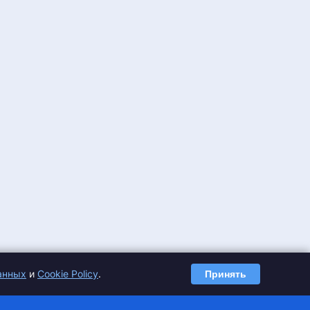
анных
и
Cookie Policy
.
Принять