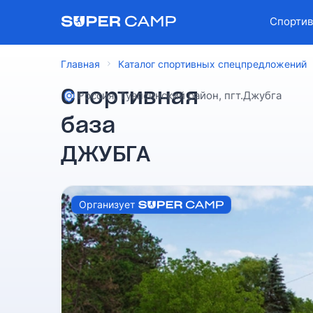
Спортив
Главная
Каталог спортивных спецпредложений
Спортивная
Россия, Туапсинский район, пгт.Джубга
база
ДЖУБГА
Организует