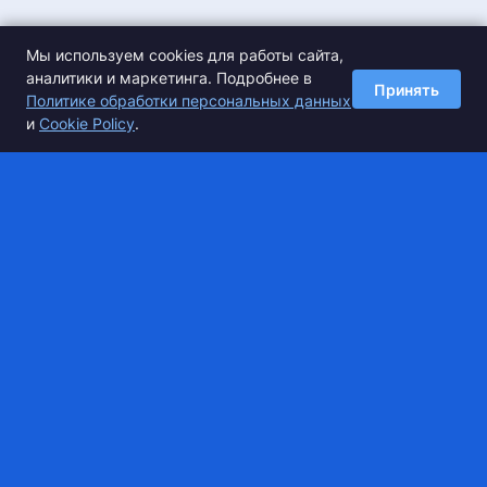
Мы используем cookies для работы сайта,
аналитики и маркетинга. Подробнее в
Принять
Политике обработки персональных данных
и
Cookie Policy
.
Спортивные базы
О сервисе
Разместить базу
О компании
Спецпредложения
Сертификаты
Оплата
info@super.camp
Для вопросов