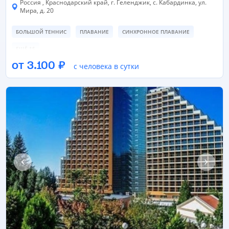
Россия , Краснодарский край, г. Геленджик, с. Кабардинка, ул.
Мира, д. 20
БОЛЬШОЙ ТЕННИС
ПЛАВАНИЕ
СИНХРОННОЕ ПЛАВАНИЕ
ЕЩЁ 15
от 3.100 ₽
с человека в сутки
ПЛЯЖНЫЙ ВОЛЕЙБОЛ
БАССЕЙН
БАССЕЙН
ЕЩЁ 8