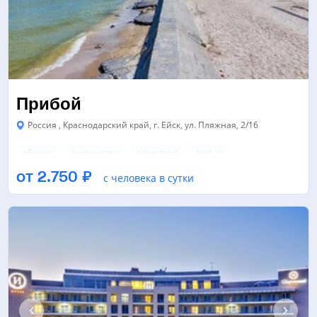
Прибой
Россия , Краснодарский край, г. Ейск, ул. Пляжная, 2/16
АЙКИДО
БАДМИНТОН
БАСКЕТБОЛ
ЕЩЁ 23
от 2.750 ₽
с человека в сутки
БАССЕЙН
ЛЕДОВАЯ АРЕНА
ПЛЯЖНЫЙ ВОЛЕЙБОЛ
ЕЩЁ 5