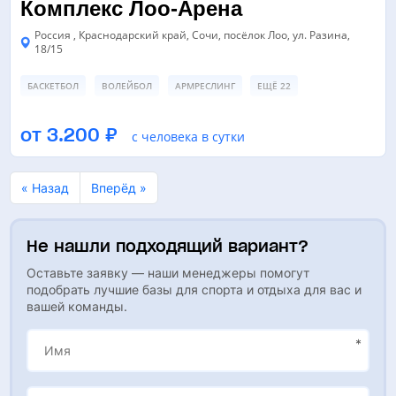
Комплекс Лоо-Арена
Россия , Краснодарский край, Сочи, посёлок Лоо, ул. Разина,
18/15
БАСКЕТБОЛ
ВОЛЕЙБОЛ
АРМРЕСЛИНГ
ЕЩЁ 22
ФУТБОЛЬНОЕ ПОЛЕ
ФУТБОЛЬНОЕ ПОЛЕ
от 3.200 ₽
с человека в сутки
СПОРТИВНАЯ ПЛОЩАДКА
ЕЩЁ 5
« Назад
Вперёд »
Не нашли подходящий вариант?
Оставьте заявку — наши менеджеры помогут
подобрать лучшие базы для спорта и отдыха для вас и
вашей команды.