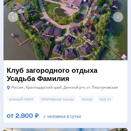
Клуб загородного отдыха
Усадьба Фамилия
Россия , Краснодарский край, Динской р-н, ст. Пластуновская
КОННЫЙ СПОРТ
СПОРТИВНЫЕ ТАНЦЫ
ТАНЦЫ
ЕЩЁ 23
ФУТБОЛЬНОЕ ПОЛЕ
ПОЛЕ ДЛЯ МИНИ-ФУТБОЛА
от 2.900 ₽
с человека в сутки
ТЕННИСНЫЙ КОРТ
ЕЩЁ 6