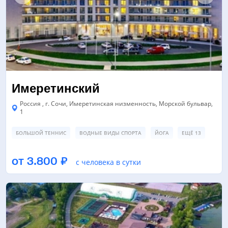
Имеретинский
Россия , г. Сочи, Имеретинская низменность, Морской бульвар,
1
БОЛЬШОЙ ТЕННИС
ВОДНЫЕ ВИДЫ СПОРТА
ЙОГА
ЕЩЁ 13
БАССЕЙН
ЗАЛ ТАНЦЕВ/ХОРЕОГРАФИИ
от 3.800 ₽
с человека в сутки
КОНФЕРЕНЦ-ЗАЛ/БАНКЕТНЫЙ ЗАЛ
ЕЩЁ 4