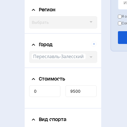
Регион
Я 
Выбрать
Со
Город
Переславль-Залесский
Стоимость
Вид спорта