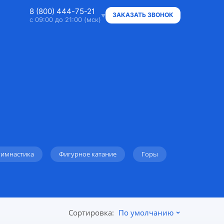
8 (800) 444-75-21
ЗАКАЗАТЬ ЗВОНОК
с 09:00 до 21:00 (мск)
8 (800) 444-75-21
Ответим на ваши вопросы
8 (800) 444-75-21
Владельцам объектов
+7 (912) 015-95-20
WhatsApp
info@super.camp
гимнастика
Фигурное катание
Горы
Консультации и документы
Сортировка:
По умолчанию