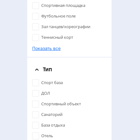
Борьба
Спортивная площадка
Йога
Футбольное поле
Хореография
Зал танцев/хореографии
Синхронное плавание
Теннисный корт
Карате
Настольный теннис
Показать все
Тхэквондо
Поле для мини-футбола
Пляжный волейбол
Тип
Ледовая арена
Гимнастика
Конференц-зал/банкетный зал
Спорт база
Пионербол
Зал единоборств/боевых
ДОЛ
искусств
Гандбол
Спортивный объект
Пляжный волейбол
Хоккей
Санаторий
Бильярдный клуб
Водное поло
База отдыха
Волейбольная площадка
Бокс
Отель