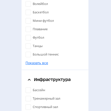
Волейбол
Баскетбол
Мини-футбол
Плавание
Футбол
Танцы
Большой теннис
Настольный теннис
Показать все
Спортивные танцы
Инфраструктура
Единоборства
Бадминтон
Бассейн
Художественная гимнастика
Тренажерный зал
Дзюдо
Спортивный зал