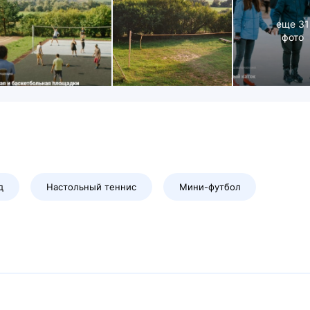
еще
31
фото
д
Настольный теннис
Мини-футбол