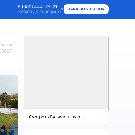
8 (800) 444-75-21
ЗАКАЗАТЬ ЗВОНОК
с 09:00 до 21:00 (мск)
8 (800) 444-75-21
Ответим на ваши вопросы
 базы
:
8 (800) 444-75-21
00897
Владельцам объектов
+7 (912) 015-95-20
WhatsApp
info@super.camp
Консультации и документы
Смотреть Вятичи на карте