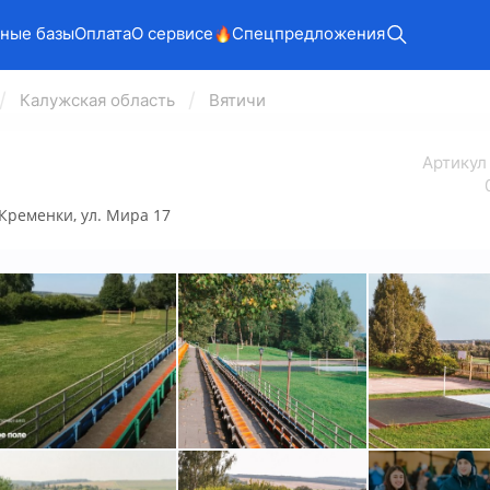
ные базы
Оплата
О сервисе
Спецпредложения
Калужская область
Вятичи
Арт
икул
. Кременки, ул. Мира 17