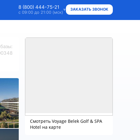
8 (800) 444-75-21
ЗАКАЗАТЬ ЗВОНОК
с 09:00 до 21:00 (мск)
8 (800) 444-75-21
Ответим на ваши вопросы
 базы
:
8 (800) 444-75-21
00348
Владельцам объектов
+7 (912) 015-95-20
WhatsApp
info@super.camp
Консультации и документы
Смотреть Voyage Belek Golf & SPA
Hotel на карте