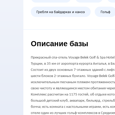
Гребля на байдарках и каноэ
Гольф
Описание базы
Прекрасный спа-отель Voyage Belek Golf & Spa Hot
Турции, в 35 км от аэропорта курорта Анталья, в Б
Состоит из двух основных 7-этажных зданий с лифт
шести блоков 2-этажных бунгало. Voyage Belek Gol
исключительным песчаным пляжем протяженностью
свою чистоту и являющимся местом обитания череп
Комплекс рассчитан на 1175 гостей, об отдыхе кото
большой детский клуб, аквапарк, бильярд, стрельба
бочча; есть комната с настольными играми, есть к
отеле один из лучших гольф-комплексов в Средиз