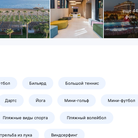
еще
44
фото
етбол
Бильярд
Большой теннис
Дартс
Йога
Мини-гольф
Мини-футбол
Пляжные виды спорта
Пляжный волейбол
трельба из лука
Виндсерфинг