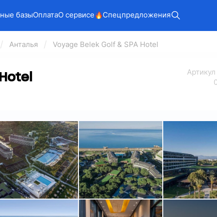
ные базы
Оплата
О сервисе
Спецпредложения
Анталья
Voyage Belek Golf & SPA Hotel
Арт
икул
Hotel