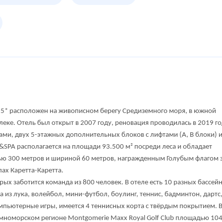
el 5* расположен на живописном берегу Средиземного моря, в южной
елеке. Отель был открыт в 2007 году, реновация проводилась в 2019 го
ами, двух 5-этажных дополнительных блоков с лифтами (А, В блоки) 
f&SPA располагается на площади 93.500 м² посреди леса и обладает
 300 метров и шириной 60 метров, награжденным Голубым флагом 
ах Каретта-Каретта.
рых заботится команда из 800 человек. В отеле есть 10 разных бассейн
 из лука, волейбол, мини-футбол, боулинг, теннис, бадминтон, дартс
омпьютерные игры, имеется 4 теннисных корта с твёрдым покрытием. 
емноморском регионе Montgomerie Maxx Royal Golf Club площадью 10