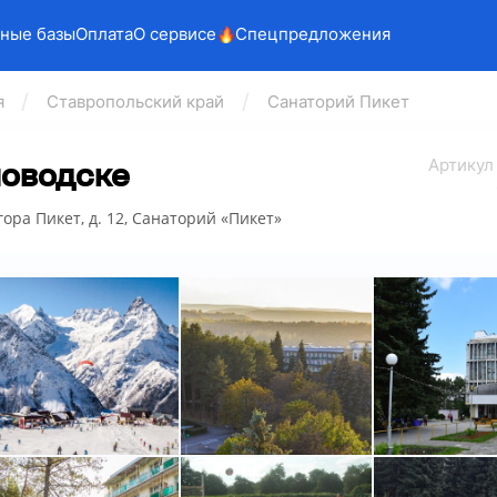
ные базы
Оплата
О сервисе
Спецпредложения
я
Ставропольский край
Санаторий Пикет
Арт
икул
ловодске
гора Пикет, д. 12, Санаторий «Пикет»