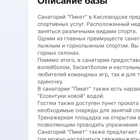
Описание базы
Санаторий "Пикет" в Кисловодске пре
спортивных услуг. Расположенный нед
заняться различными видами спорта.
Одним из главных преимуществ санат
лыжным и горнолыжным спортом. Вы 
горных склонах.
Помимо этого, в санатории предоста
волейболом, баскетболом и настольны
любителей командных игр, так и для т
одиночку.
В санатории "Пикет" также есть нарз
"Ессентуки новой" водой.
Гостям также доступен пункт проката 
необходимые снаряды для занятий спо
Тренажерная площадка на открытом 
позволяющим проводить упражнения и
Санаторий "Пикет" также предлагает 
где можно насладиться свежевыжаты