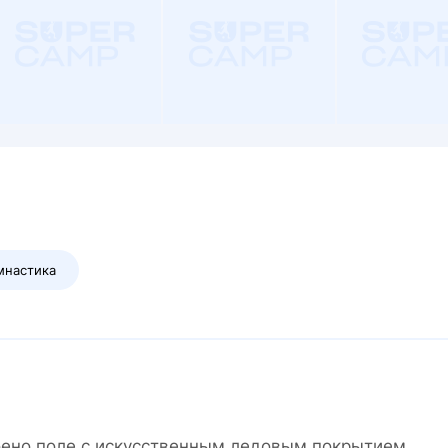
мнастика
роено поле с искусственным ледовым покрытием