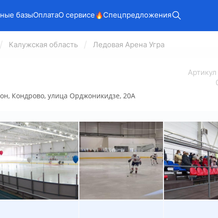
ные базы
Оплата
О сервисе
Спецпредложения
Калужская область
Ледовая Арена Угра
Арт
икул
йон, Кондрово, улица Орджоникидзе, 20А