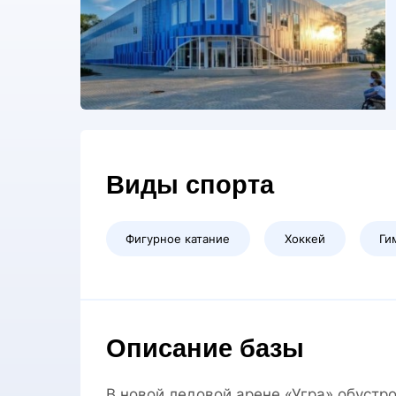
Виды спорта
Фигурное катание
Хоккей
Ги
Описание базы
В новой ледовой арене «Угра» обуст