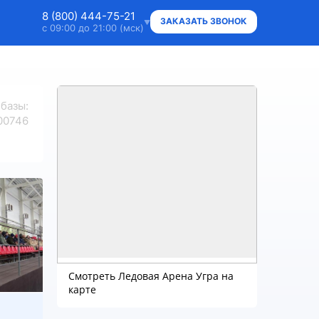
8 (800) 444-75-21
ЗАКАЗАТЬ ЗВОНОК
с 09:00 до 21:00 (мск)
8 (800) 444-75-21
Ответим на ваши вопросы
 базы
:
8 (800) 444-75-21
00746
Владельцам объектов
+7 (912) 015-95-20
WhatsApp
info@super.camp
Консультации и документы
Смотреть Ледовая Арена Угра на
карте