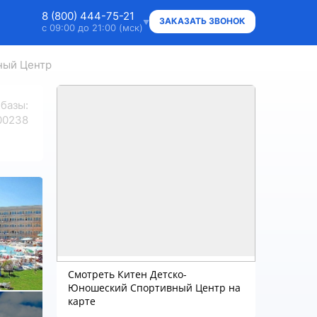
8 (800) 444-75-21
ЗАКАЗАТЬ ЗВОНОК
с 09:00 до 21:00 (мск)
ный Центр
8 (800) 444-75-21
Ответим на ваши вопросы
 базы
:
8 (800) 444-75-21
00238
Владельцам объектов
+7 (912) 015-95-20
WhatsApp
info@super.camp
Консультации и документы
Смотреть Китен Детско-
Юношеский Спортивный Центр на
карте