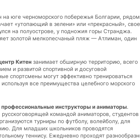
 на юге черноморского побережья Болгарии, рядом
начает «утопающий в зелени» или «прекрасный», свое
улся на полуострове, у подножия горы Странджа.
няет золотой мелкопесчаный пляж — Атлиман, один
ентр Китен
занимает обширную территорию, всего
нием и развитой спортивной и досуговой
юные спортсмены могут эффективно тренироваться
 используя все преимущества целебного морского
: профессиональные инструкторы и аниматоры
.
 русскоговорящей командой аниматоров, студентов
рганизуются турниры по футболу, волейболу, для
нию. Для младших школьников проводятся
тольному теннису. Ежедневно проходят разнообраз