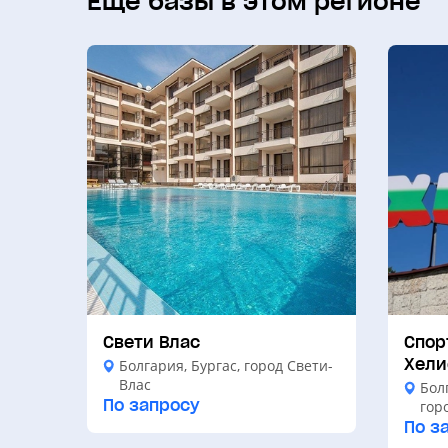
Ещё базы в этом регионе
Свети Влас
Спор
Хели
Болгария, Бургас, город Свети-
Влас
Бол
По запросу
гор
По з