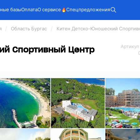
ные базы
Оплата
О сервисе
Спецпредложения
я
Область Бургас
Китен Детско-Юношеский Спортив
Арт
икул
ий Спортивный Центр