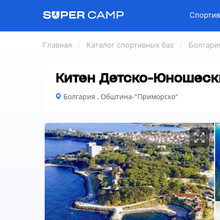
Спортив
Главная
Каталог спортивных баз
Болгари
Китен Детско-Юношеск
Болгария , Обштина-"Приморско"