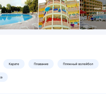
еще
26
фото
Карате
Плавание
Пляжный волейбол
ка