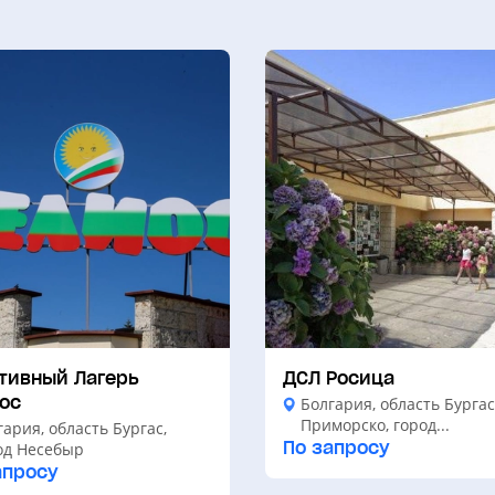
тивный Лагерь
ДСЛ Росица
ос
Болгария, область Бургас
Приморско, город...
гария, область Бургас,
По запросу
од Несебыр
апросу