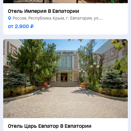
Платяной шкаф
Отель Империя В Евпатории
Россия, Республика Крым, г. Евпатория, ул....
Корпус Штормовой. 3х местный
от 2.900 ₽
стандартный номер
от 1.750 ₽
Wi-Fi
Кондиционер
Санузел с душем или ванной
Платяной шкаф
Постельные принадлежности, полотенца
Письменный столик
Отель Царь Евпатор В Евпатории