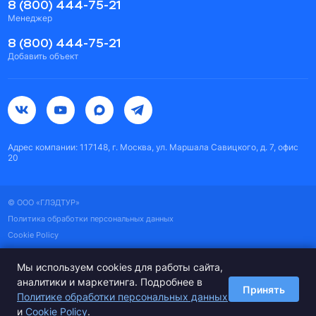
8 (800) 444-75-21
Менеджер
8 (800) 444-75-21
Добавить объект
Адрес компании: 117148, г. Москва, ул. Маршала Савицкого, д. 7, офис
20
© ООО «ГЛЭДТУР»
Политика обработки персональных данных
Cookie Policy
Пользовательское соглашение
Мы используем cookies для работы сайта,
Карта сайта
аналитики и маркетинга. Подробнее в
Принять
Политике обработки персональных данных
и
Cookie Policy
.