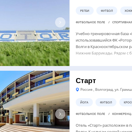
РЕГБИ
ФУТБОЛ
ХОКК
ФУТБОЛЬНОЕ ПОЛЕ
СПОРТИВНА
Учебно-тренировочная база «
использовавшийся ФК «Ротор»
Волги в Краснооктябрьском р
Нижние Баррикады. Рядом с б
Старт
Россия , Волгоград, ул. Грамш
ЙОГА
ФУТБОЛ
КРОС
ФУТБОЛЬНОЕ ПОЛЕ
КОНФЕРЕНЦ
Отель «Старт» расположен в п
Волги. К услугам гостей номер