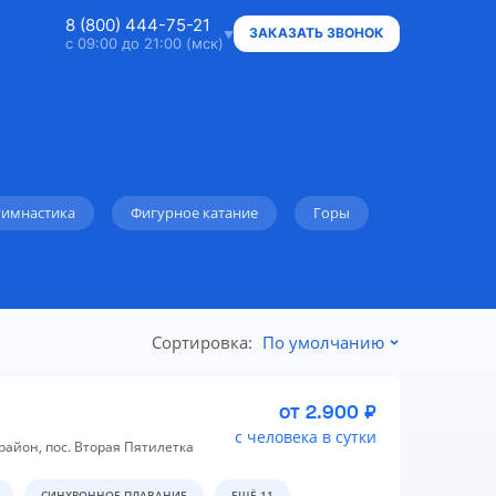
8 (800) 444-75-21
ЗАКАЗАТЬ ЗВОНОК
с 09:00 до 21:00 (мск)
8 (800) 444-75-21
Ответим на ваши вопросы
8 (800) 444-75-21
Владельцам объектов
гимнастика
Фигурное катание
Горы
+7 (912) 015-95-20
WhatsApp
info@super.camp
Сортировка:
По умолчанию
Консультации и документы
от 2.900 ₽
с человека в сутки
район, пос. Вторая Пятилетка
СИНХРОННОЕ ПЛАВАНИЕ
ЕЩЁ 11