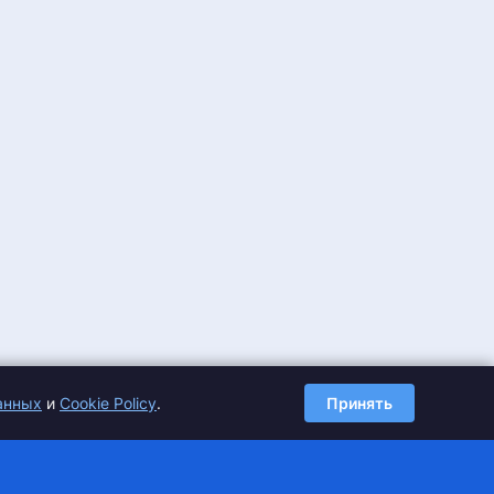
анных
и
Cookie Policy
.
Принять