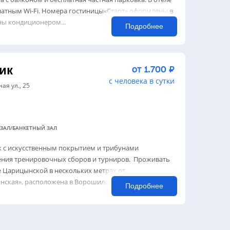
атным Wi-Fi. Номера гостиницы«Старт» оформлены в
ны кондиционером...
Подробнее
ик
от 1.700 ₽
с человека в сутки
ая ул., 25
ЗАЛ/БАНКЕТНЫЙ ЗАЛ
 с искусственным покрытием и трибунами
ения тренировочных сборов и турниров. Проживать
е Царицынской в нескольких метрах от
нская», расположена в Ворошиловском районе на б...
Подробнее