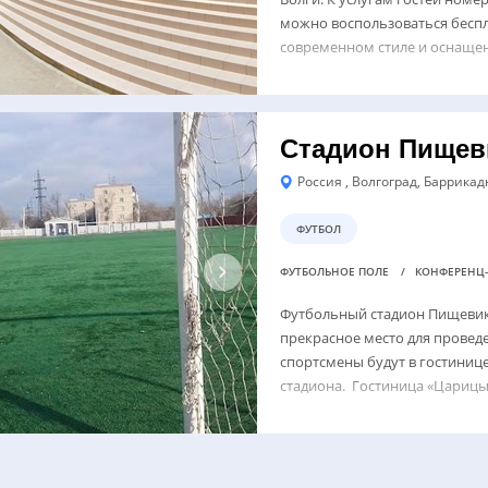
можно воспользоваться беспл
современном стиле и оснаще
Стадион Пищев
Россия , Волгоград, Баррикадн
ФУТБОЛ
ФУТБОЛЬНОЕ ПОЛЕ
КОНФЕРЕНЦ-
Футбольный стадион Пищевик
прекрасное место для провед
спортсмены будут в гостиниц
стадиона. Гостиница «Царицы