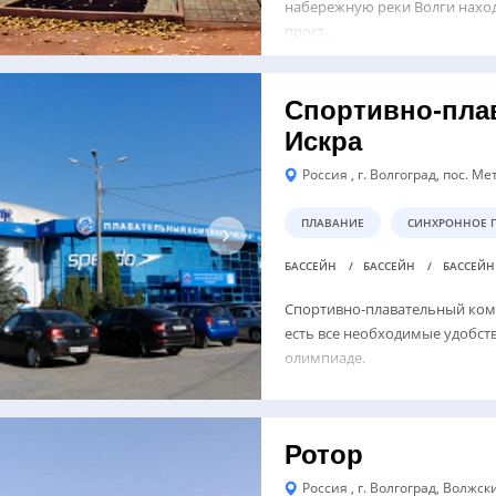
набережную реки Волги наход
прост...
Спортивно-пла
Искра
Россия , г. Волгоград, пос. Ме
ПЛАВАНИЕ
СИНХРОННОЕ 
БАССЕЙН
БАССЕЙН
БАССЕЙ
Спортивно-плавательный комп
есть все необходимые удобства
олимпиаде.
Ротор
Россия , г. Волгоград, Волжск