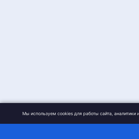
Пляжный футбол
Самбо
Гимнастический зал
Пляжный футбол
Лыжероллерная трасса
Футзал
Многофункциональный
Черлидинг
спортивный зал
Кикбоксинг
Гольф
Дартс
Стрельба из лука
Велоспорт
Веревочный городок
Хип-хоп
Скалодром
Фехтование
Спа и оздоровительный центр
Лыжные гонки
Футбольный манеж
Бальные танцы
Мы используем cookies для работы сайта, аналитики 
Зал спортивной гимнастики
Стрельба из лука
Учебные классы
Тяжелая атлетика
Поле для мини-гольфа