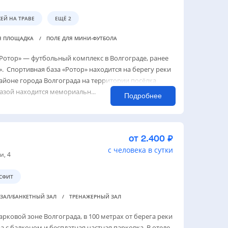
ЕЙ НА ТРАВЕ
ЕЩЁ 2
Я ПЛОЩАДКА
ПОЛЕ ДЛЯ МИНИ-ФУТБОЛА
Ротор» — футбольный комплекс в Волгограде, ранее
. Спортивная база «Ротор» находится на берегу реки
айоне города Волгограда на территории посёлка
азой находится мемориальн...
Подробнее
от 2.400 ₽
с человека в сутки
и, 4
СФИТ
-ЗАЛ/БАНКЕТНЫЙ ЗАЛ
ТРЕНАЖЕРНЫЙ ЗАЛ
арковой зоне Волгограда, в 100 метрах от берега реки
а с балконом и бесплатная частная парковка. В отеле