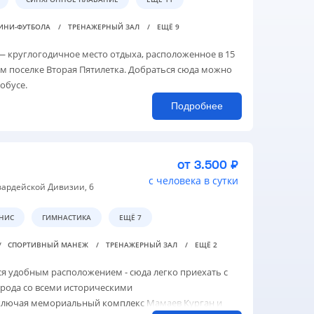
МИНИ-ФУТБОЛА
ТРЕНАЖЕРНЫЙ ЗАЛ
ЕЩЁ 9
 круглогодичное место отдыха, расположенное в 15
ом поселке Вторая Пятилетка. Добраться сюда можно
обусе.
Подробнее
от 3.500 ₽
с человека в сутки
 Гвардейской Дивизии, 6
НИС
ГИМНАСТИКА
ЕЩЁ 7
СПОРТИВНЫЙ МАНЕЖ
ТРЕНАЖЕРНЫЙ ЗАЛ
ЕЩЁ 2
я удобным расположением - сюда легко приехать с
орода со всеми историческими
ключая мемориальный комплекс Мамаев Курган и