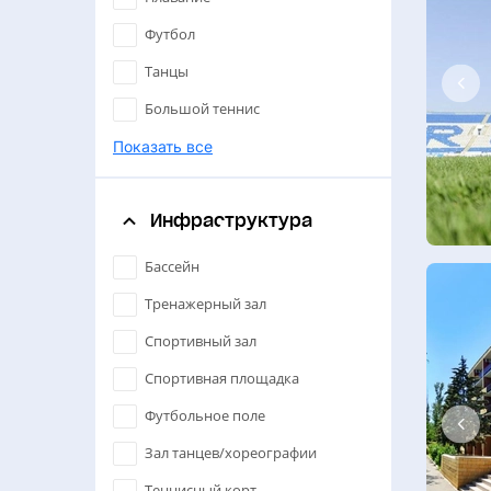
Футбол
Танцы
Большой теннис
Настольный теннис
Показать все
Спортивные танцы
Инфраструктура
Единоборства
Бадминтон
Бассейн
Художественная гимнастика
Тренажерный зал
Дзюдо
Спортивный зал
Борьба
Спортивная площадка
Йога
Футбольное поле
Хореография
Зал танцев/хореографии
Синхронное плавание
Теннисный корт