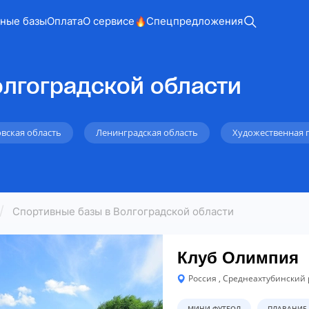
ные базы
Оплата
О сервисе
Спецпредложения
олгоградской области
вская область
Ленинградская область
Художественная 
Спортивные базы в Волгоградской области
Клуб Олимпия
Россия , Среднеахтубинский 
МИНИ-ФУТБОЛ
ПЛАВАНИЕ