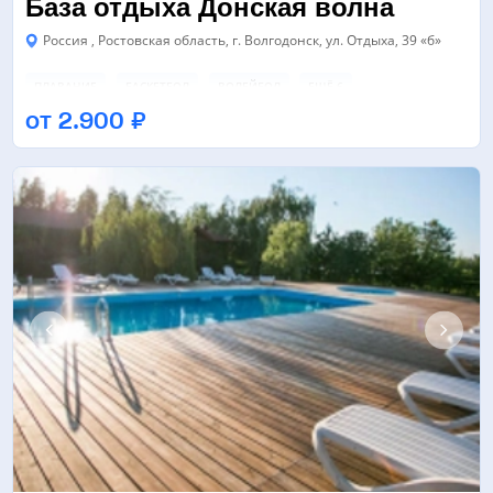
База отдыха Донская волна
Россия , Ростовская область, г. Волгодонск, ул. Отдыха, 39 «б»
ПЛАВАНИЕ
БАСКЕТБОЛ
ВОЛЕЙБОЛ
ЕЩЁ 6
от 2.900 ₽
БАССЕЙН
БИЛЬЯРДНЫЙ КЛУБ
СПОРТИВНЫЙ ЗАЛ
ЕЩЁ 3