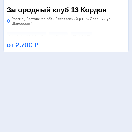
Загородный клуб 13 Кордон
Россия , Ростовская обл., Веселовский р-н, х. Спорный ул.
Шлюзовая 1
НАСТОЛЬНЫЙ ТЕННИС
БИЛЬЯРД
ВОЛЕЙБОЛ
от 2.700 ₽
БАССЕЙН
БАССЕЙН
НАСТОЛЬНЫЙ ТЕННИС
ЕЩЁ 2