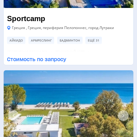
Sportсamp
Греция , Греция, периферия Пелопоннес, город Лутраки
АЙКИДО
АРМРЕСЛИНГ
БАДМИНТОН
ЕЩЁ 31
СПОРТИВНАЯ ПЛОЩАДКА
ТЕННИСНЫЙ КОРТ
Стоимость по запросу
ФУТБОЛЬНОЕ ПОЛЕ
ЕЩЁ 7