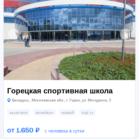
Горецкая спортивная школа
Беларусь , Могилевская обл., г. Горки, ул. Мичурина, 5
БАСКЕТБОЛ
ВОЛЕЙБОЛ
ХОККЕЙ
ЕЩЁ 22
СПОРТИВНЫЙ ЗАЛ
СПОРТИВНЫЙ ЗАЛ
от 1.650 ₽
с человека в сутки
ЗАЛ ТАНЦЕВ/ХОРЕОГРАФИИ
ЕЩЁ 8