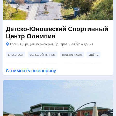
Детско-Юношеский Спортивный
Центр Олимпия
Греция , Греция, периферия Центральная Македония
БАСКЕТБОЛ
БОЛЬШОЙ ТЕННИС
ВОДНОЕ ПОЛО
ЕЩЁ 12
ЗАЛ ЕДИНОБОРСТВ/БОЕВЫХ ИСКУССТВ
ЗАЛ ТАНЦЕВ/ХОРЕОГРАФИИ
Стоимость по запросу
СПОРТИВНАЯ ПЛОЩАДКА
ЕЩЁ 7