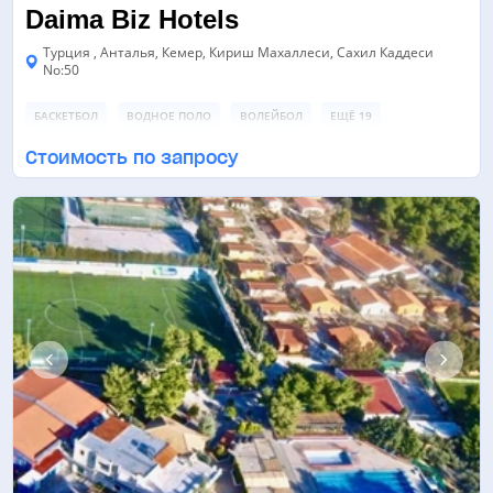
Daima Biz Hotels
Турция , Анталья, Кемер, Кириш Махаллеси, Сахил Каддеси
No:50
БАСКЕТБОЛ
ВОДНОЕ ПОЛО
ВОЛЕЙБОЛ
ЕЩЁ 19
Стоимость по запросу
ФУТБОЛЬНОЕ ПОЛЕ
ТРЕНАЖЕРНЫЙ ЗАЛ
БАССЕЙН
ЕЩЁ 7