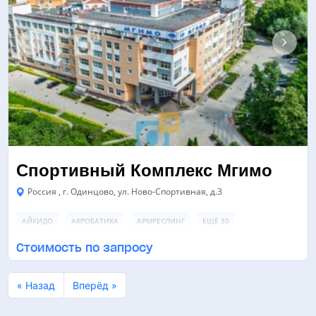
Спортивный Комплекс Мгимо
Россия , г. Одинцово, ул. Ново-Cпортивная, д.3
АЙКИДО
АКРОБАТИКА
АРМРЕСЛИНГ
ЕЩЁ 30
Стоимость по запросу
СПОРТИВНЫЙ ЗАЛ
ТРЕНАЖЕРНЫЙ ЗАЛ
БАССЕЙН
ЕЩЁ 8
« Назад
Вперёд »