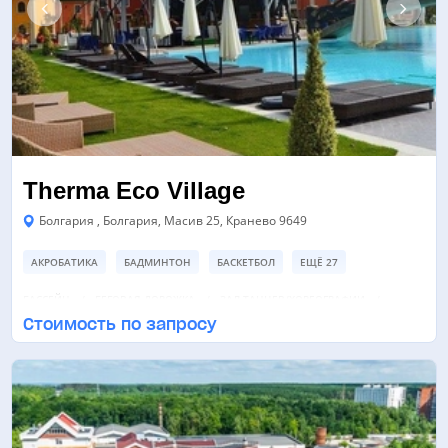
Therma Eco Village
Болгария , Болгария, Масив 25, Кранево 9649
АКРОБАТИКА
БАДМИНТОН
БАСКЕТБОЛ
ЕЩЁ 27
БАССЕЙН
БЕГОВАЯ ДОРОЖКА
ЗАЛ ТАНЦЕВ/ХОРЕОГРАФИИ
Стоимость по запросу
ЕЩЁ 5