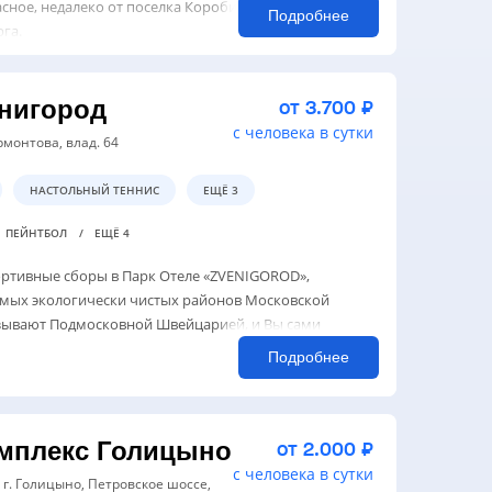
ное, недалеко от поселка Коробицыно, всего в 90
Подробнее
га.
енигород
от 3.700 ₽
с человека в сутки
ермонтова, влад. 64
НАСТОЛЬНЫЙ ТЕННИС
ЕЩЁ 3
ПЕЙНТБОЛ
ЕЩЁ 4
ртивные сборы в Парк Отеле «ZVENIGOROD»,
амых экологически чистых районов Московской
азывают Подмосковной Швейцарией, и Вы сами
Подробнее
мплекс Голицыно
от 2.000 ₽
с человека в сутки
 г. Голицыно, Петровское шоссе,