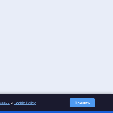
анных
и
Cookie Policy
.
Принять