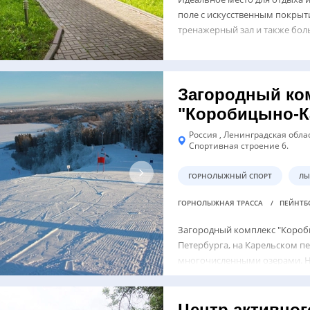
поле с искусственным покрыт
тренажерный зал и также боль
Загородный ко
"Коробицыно-К
Россия , Ленинградская облас
Спортивная строение 6.
ГОРНОЛЫЖНЫЙ СПОРТ
Л
ГОРНОЛЫЖНАЯ ТРАССА
ПЕЙНТ
Загородный комплекс "Короби
Петербурга, на Карельском пе
многочисленными озерами. Н
расположен отель, уютные кот
Центр активног