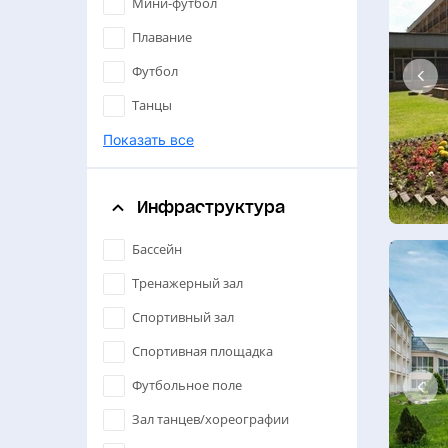
Мини-футбол
Плавание
Футбол
Танцы
Большой теннис
Показать все
Настольный теннис
Инфраструктура
Спортивные танцы
Единоборства
Бассейн
Бадминтон
Тренажерный зал
Художественная гимнастика
Спортивный зал
Дзюдо
Спортивная площадка
Борьба
Футбольное поле
Йога
Зал танцев/хореографии
Хореография