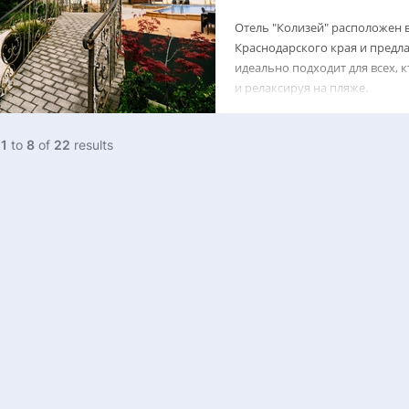
Отель "Колизей" расположен 
Краснодарского края и предл
идеально подходит для всех, 
и релаксируя на пляже.
g
1
to
8
of
22
results