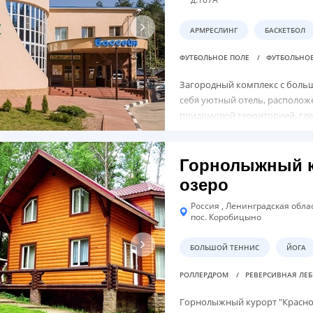
АРМРЕСЛИНГ
БАСКЕТБОЛ
ФУТБОЛЬНОЕ ПОЛЕ
ФУТБОЛЬНО
Загородный комплекс с боль
себя уютный отель, располо
придомовой территорией, гд
приветствовать туристов, ком
Горнолыжный к
озеро
Россия , Ленинградская обла
пос. Коробицыно
БОЛЬШОЙ ТЕННИС
ЙОГА
РОЛЛЕРДРОМ
РЕВЕРСИВНАЯ ЛЕ
Горнолыжный курорт "Красное