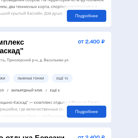
ием, два теннисных корта, спортивная площадка и
шой крытый бассейн. Для душе...
Подробнее
мплекс
от 2.400 ₽
аскад"
ть, Приозерский р-н, д. Васильево ул.
ЫЖИ
ЛЫЖНЫЕ ГОНКИ
ЕЩЁ 15
БОЛ
БИЛЬЯРДНЫЙ КЛУБ
ЕЩЁ 6
цыно-Каскад" — комплекс отдыха в 80 км от Санкт-
решейке, где величественные сосны соседствуют с
Подробнее
а территории базы с необычным ландшафтом
теджи разной вместимости, банный к...
о отдыха Березки
от 2.400 ₽