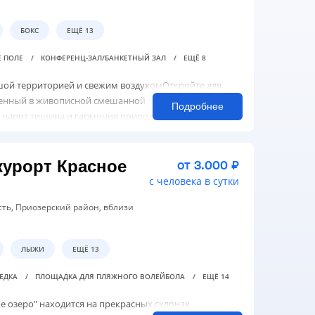
БОКС
ЕЩЁ 13
Е ПОЛЕ
КОНФЕРЕНЦ-ЗАЛ/БАНКЕТНЫЙ ЗАЛ
ЕЩЁ 8
шой территорией и свежим воздухомОткройте для
женный в живописной смешанной роще, с просторной
Подробнее
е царит тишина и гармония природы.Мы рады
андированных сотрудников, а также сем...
урорт Красное
от 3.000 ₽
с человека в сутки
сть, Приозерский район, вблизи
ЛЫЖИ
ЕЩЁ 13
БЕДКА
ПЛОЩАДКА ДЛЯ ПЛЯЖНОГО ВОЛЕЙБОЛА
ЕЩЁ 14
 озеро" находится на прекрасных склонах