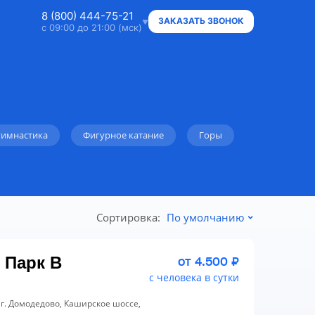
8 (800) 444-75-21
ЗАКАЗАТЬ ЗВОНОК
с 09:00 до 21:00 (мск)
8 (800) 444-75-21
Ответим на ваши вопросы
8 (800) 444-75-21
Владельцам объектов
гимнастика
Фигурное катание
Горы
+7 (912) 015-95-20
WhatsApp
info@super.camp
Сортировка:
По умолчанию
Консультации и документы
 Парк В
от 4.500 ₽
с человека в сутки
 г. Домодедово, Каширское шоссе,