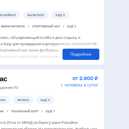
ВОЛЕЙБОЛ
БАСКЕТБОЛ
ЕЩЁ 9
Я МИНИ-ФУТБОЛА
СПОРТИВНЫЙ ЗАЛ
ЕЩЁ 2
екс, объединяющий в себе и дом отдыха, и
и базу для проведения корпоративных мероприятий.
спортивный зал, мини футбольное поле, площадка для
Подробнее
зеленая территория, множество...
ас
от 2.900 ₽
с человека в сутки
Судаково 92
НИС
ФУТБОЛ
ЕЩЁ 5
ДКА
ТЕННИСНЫЙ КОРТ
ЕЩЁ 7
н в 29 км от МКАД на берегу реки Рожайки.
и проведения сборов. На территории есть футбольное