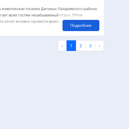
в живописном поселке Дагомыс Лазаревского района
агает всем гостям незабываемый отдых. Отель
кто хочет активно провести время, занимаясь спортом
Подробнее
‹
1
2
3
›