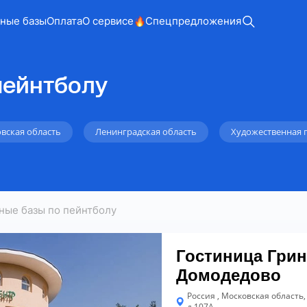
ные базы
Оплата
О сервисе
Спецпредложения
пейнтболу
вская область
Ленинградская область
Художественная 
ные базы по пейнтболу
Гостиница Грин
Домодедово
Россия , Московская область,
д.107А