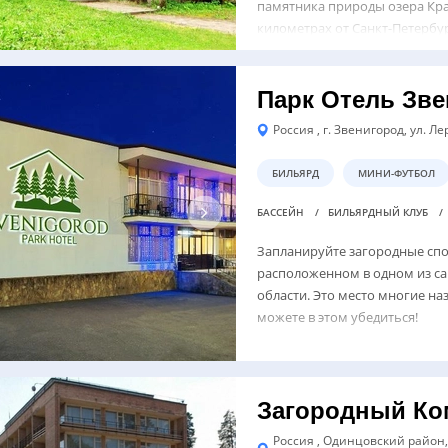
памятника природы озера Крас
километрах от Санкт-Петербур
Парк Отель Зв
Россия , г. Звенигород, ул. Л
БИЛЬЯРД
МИНИ-ФУТБОЛ
БАССЕЙН
БИЛЬЯРДНЫЙ КЛУБ
Запланируйте загородные спо
расположенном в одном из с
области. Это место многие н
можете в этом убедиться!
Загородный Ко
Россия , Одинцовский район,