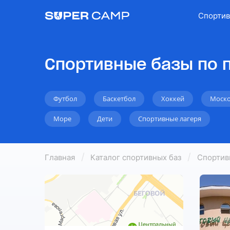
Спортив
Спортивные базы по 
Футбол
Баскетбол
Хоккей
Моско
Море
Дети
Спортивные лагеря
Главная
Каталог спортивных баз
Спортив