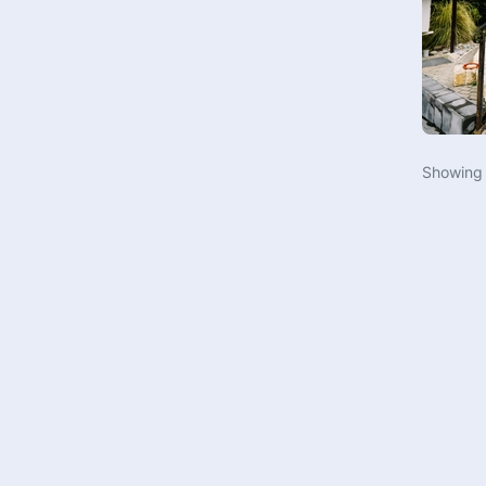
Пляжный футбол
Спортивная аэробика
Гимнастический зал
Самбо
Лыжероллерная трасса
Пляжный футбол
Многофункциональный
Футзал
спортивный зал
Черлидинг
Showin
Гольф
Кикбоксинг
Стрельба из лука
Дартс
Веревочный городок
Велоспорт
Скалодром
Хип-хоп
Спа и оздоровительный центр
Фехтование
Футбольный манеж
Лыжные гонки
Зал спортивной гимнастики
Бальные танцы
Учебные классы
Стрельба из лука
Поле для мини-гольфа