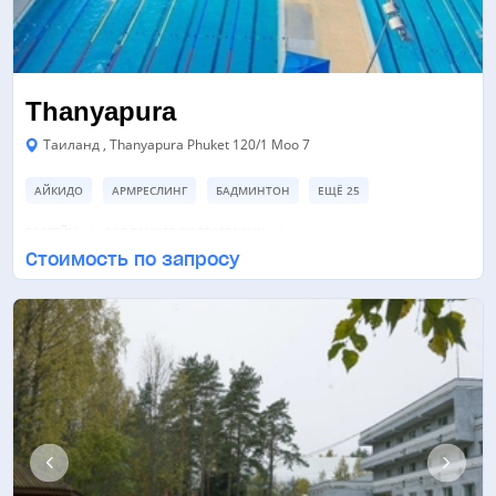
Thanyapura
Таиланд , Thanyapura Phuket 120/1 Moo 7
АЙКИДО
АРМРЕСЛИНГ
БАДМИНТОН
ЕЩЁ 25
БАССЕЙН
ЗАЛ ТАНЦЕВ/ХОРЕОГРАФИИ
Стоимость по запросу
ЛЕГКОАТЛЕТИЧЕСКИЙ СТАДИОН
ЕЩЁ 6