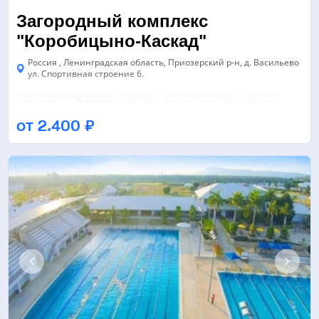
Загородный комплекс
"Коробицыно-Каскад"
Россия , Ленинградская область, Приозерский р-н, д. Васильево
ул. Спортивная строение 6.
ГОРНОЛЫЖНЫЙ СПОРТ
ЛЫЖИ
ЛЫЖНЫЕ ГОНКИ
ЕЩЁ 15
от 2.400 ₽
ГОРНОЛЫЖНАЯ ТРАССА
ПЕЙНТБОЛ
БИЛЬЯРДНЫЙ КЛУБ
ЕЩЁ 6