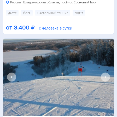
Россия , Владимирская область, посёлок Сосновый Бор
ДАРТС
ЙОГА
НАСТОЛЬНЫЙ ТЕННИС
ЕЩЁ 7
ПЛЯЖНЫЙ ВОЛЕЙБОЛ
ТЕННИСНЫЙ КОРТ
ТРЕНАЖЕРНЫЙ ЗАЛ
от 3.400 ₽
с человека в сутки
ЕЩЁ 6