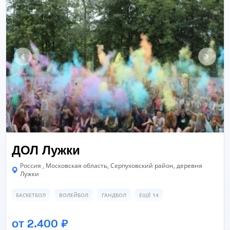
ДОЛ Лужки
Россия , Московская область, Серпуховский район, деревня
Лужки
БАСКЕТБОЛ
ВОЛЕЙБОЛ
ГАНДБОЛ
ЕЩЁ 14
СПОРТИВНЫЙ ЗАЛ
БАСКЕТБОЛЬНОЕ ПОЛЕ
от 2.400 ₽
ВОЛЕЙБОЛЬНАЯ ПЛОЩАДКА
ЕЩЁ 6