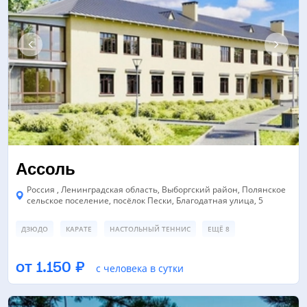
Ассоль
Россия , Ленинградская область, Выборгский район, Полянское
сельское поселение, посёлок Пески, Благодатная улица, 5
ДЗЮДО
КАРАТЕ
НАСТОЛЬНЫЙ ТЕННИС
ЕЩЁ 8
СПОРТИВНЫЙ ЗАЛ
НАСТОЛЬНЫЙ ТЕННИС
от 1.150 ₽
с человека в сутки
СПОРТИВНАЯ ПЛОЩАДКА
ЕЩЁ 4