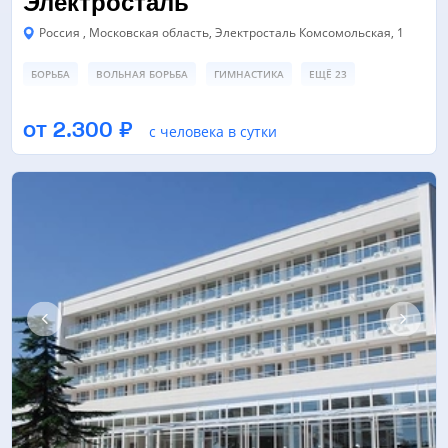
Электросталь
Россия , Московская область, Электросталь Комсомольская, 1
БОРЬБА
ВОЛЬНАЯ БОРЬБА
ГИМНАСТИКА
ЕЩЁ 23
ЗАЛ ТАНЦЕВ/ХОРЕОГРАФИИ
ЛЕДОВАЯ АРЕНА
от 2.300 ₽
с человека в сутки
ТРЕНАЖЕРНЫЙ ЗАЛ
ЕЩЁ 13