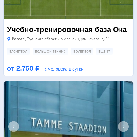
Учебно-тренировочная база Ока
Россия , Тульская область, г. Алексин, ул. Чехова, д. 21
БАСКЕТБОЛ
БОЛЬШОЙ ТЕННИС
ВОЛЕЙБОЛ
ЕЩЁ 17
БАССЕЙН
ЗАЛ ЕДИНОБОРСТВ/БОЕВЫХ ИСКУССТВ
от 2.750 ₽
с человека в сутки
ЛЕДОВАЯ АРЕНА
ЕЩЁ 8