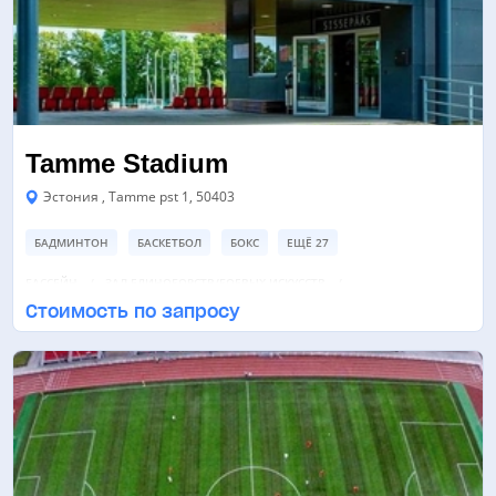
Tamme Stadium
Эстония , Tamme pst 1, 50403
БАДМИНТОН
БАСКЕТБОЛ
БОКС
ЕЩЁ 27
БАССЕЙН
ЗАЛ ЕДИНОБОРСТВ/БОЕВЫХ ИСКУССТВ
Стоимость по запросу
ЗАЛ СПОРТИВНОЙ ГИМНАСТИКИ
ЕЩЁ 7