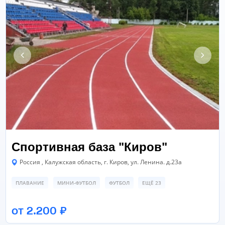
Спортивная база "Киров"
Россия , Калужская область, г. Киров, ул. Ленина. д.23а
ПЛАВАНИЕ
МИНИ-ФУТБОЛ
ФУТБОЛ
ЕЩЁ 23
ФУТБОЛЬНОЕ ПОЛЕ
СПОРТИВНАЯ ПЛОЩАДКА
от 2.200 ₽
ПОЛЕ ДЛЯ МИНИ-ФУТБОЛА
ЕЩЁ 7