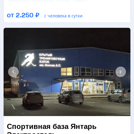
ТРЕНАЖЕРНЫЙ ЗАЛ
ФУТБОЛЬНОЕ ПОЛЕ
от 2.250 ₽
с человека в сутки
ПОЛЕ ДЛЯ МИНИ-ФУТБОЛА
ЕЩЁ 2
Спортивная база Янтарь