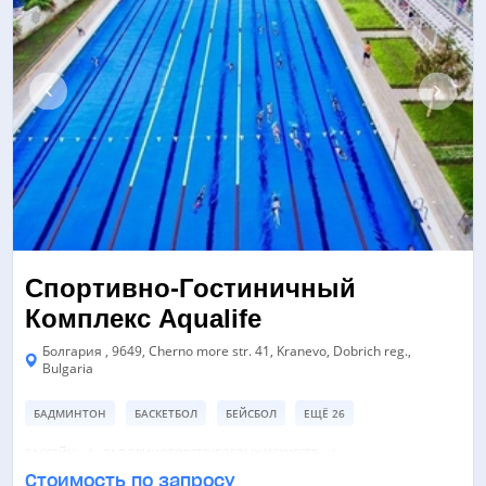
Спортивно-Гостиничный
Комплекс Aqualife
Болгария , 9649, Cherno more str. 41, Kranevo, Dobrich reg.,
Bulgaria
БАДМИНТОН
БАСКЕТБОЛ
БЕЙСБОЛ
ЕЩЁ 26
БАССЕЙН
ЗАЛ ЕДИНОБОРСТВ/БОЕВЫХ ИСКУССТВ
Стоимость по запросу
ЗАЛ СУХОГО ПЛАВАНИЯ
ЕЩЁ 8