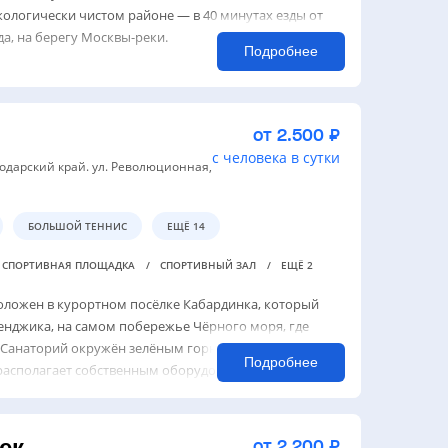
кологически чистом районе — в 40 минутах езды от
да, на берегу Москвы-реки.
Подробнее
от 2.500 ₽
с человека в сутки
нодарский край. ул. Революционная,
БОЛЬШОЙ ТЕННИС
ЕЩЁ 14
СПОРТИВНАЯ ПЛОЩАДКА
СПОРТИВНЫЙ ЗАЛ
ЕЩЁ 2
оложен в курортном посёлке Кабардинка, который
ленджика, на самом побережье Чёрного моря, где
ду. Санаторий окружён зелёным горным массивом
Подробнее
асполагает собственным оборудован...
ек
от 2.200 ₽