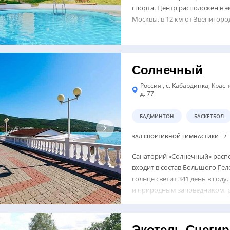
спорта. Центр расположен в э
Москвы, в 12 км от Звенигоро
Солнечный
Россия , с. Кабардинка, Крас
д. 77
БАДМИНТОН
БАСКЕТБОЛ
ЗАЛ СПОРТИВНОЙ ГИМНАСТИКИ
Санаторий «Солнечный» расп
входит в состав Большого Ге
солнце светит 341 день в го
и природным заповедником, р
Экотель Снегир