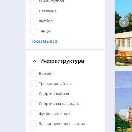
Мини-футбол
Плавание
Футбол
Танцы
Большой теннис
Показать все
Настольный теннис
Инфраструктура
Спортивные танцы
Единоборства
Бассейн
Бадминтон
Тренажерный зал
Художественная гимнастика
Спортивный зал
Дзюдо
Спортивная площадка
Борьба
Футбольное поле
Йога
Зал танцев/хореографии
Хореография