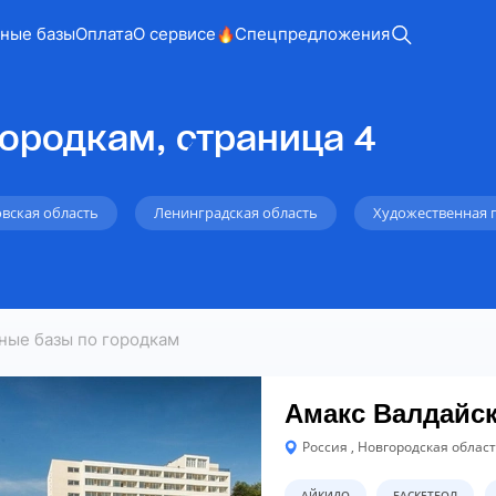
ные базы
Оплата
О сервисе
Спецпредложения
ородкам, страница 4
вская область
Ленинградская область
Художественная 
ные базы по городкам
Амакс Валдайс
Россия , Новгородская область
АЙКИДО
БАСКЕТБОЛ