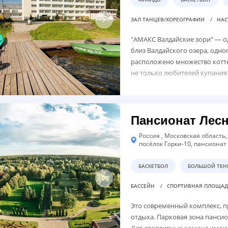
ЗАЛ ТАНЦЕВ/ХОРЕОГРАФИИ
НАС
"АМАКС Валдайские зори" — о
близ Валдайского озера, одн
расположено множество котте
не только любителей купания 
Пансионат Лес
Россия , Московская область
посёлок Горки-10, пансионат
БАСКЕТБОЛ
БОЛЬШОЙ ТЕН
БАССЕЙН
СПОРТИВНАЯ ПЛОЩА
Это современный комплекс, п
отдыха. Парковая зона пансио
Для спортивных команд имеют