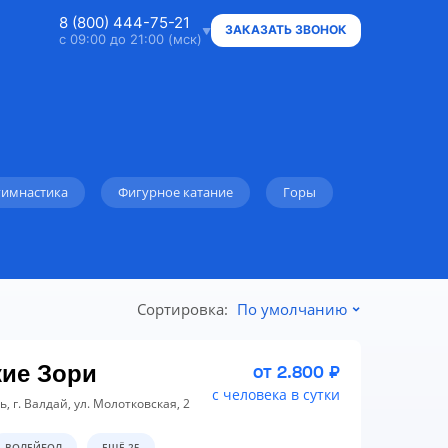
8 (800) 444-75-21
ЗАКАЗАТЬ ЗВОНОК
с 09:00 до 21:00 (мск)
8 (800) 444-75-21
Ответим на ваши вопросы
8 (800) 444-75-21
Владельцам объектов
гимнастика
Фигурное катание
Горы
+7 (912) 015-95-20
WhatsApp
info@super.camp
Сортировка:
По умолчанию
Консультации и документы
кие Зори
от 2.800 ₽
с человека в сутки
, г. Валдай, ул. Молотковская, 2
ВОЛЕЙБОЛ
ЕЩЁ 25