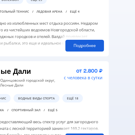
ТОЛЬНЫЙ ТЕННИС
ЛЕДОВАЯ АРЕНА
ЕЩЁ 4
дно из излюбленных мест отдыха россиян. Недаром
ого из чистейших водоемов Новгородской области,
джных городков и отелей. Валдай привлекает
и рыбалки, это еще и идеальное м...
Подробнее
ные Дали
от 2.800 ₽
с человека в сутки
, Одинцовский городской округ,
 Лесные Дали
НИС
ВОДНЫЕ ВИДЫ СПОРТА
ЕЩЁ 18
ДКА
СПОРТИВНЫЙ ЗАЛ
ЕЩЁ 5
редоставляющий весь спектр услуг для загородного
ната с лесной территорией занимает 169,2 гектаров.
ся бассейн, две спортивных площадки, два УСЗ,