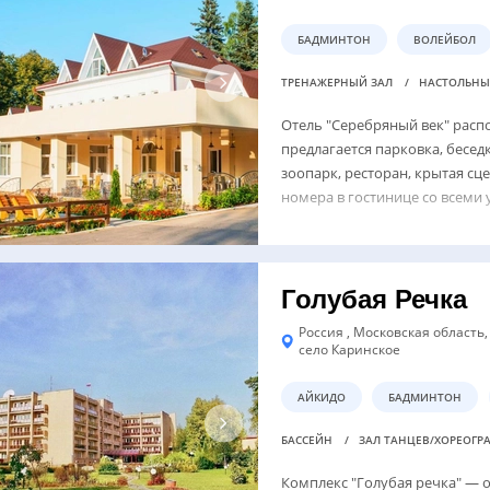
БАДМИНТОН
ВОЛЕЙБОЛ
ТРЕНАЖЕРНЫЙ ЗАЛ
НАСТОЛЬНЫ
Отель "Серебряный век" распо
предлагается парковка, беседк
зоопарк, ресторан, крытая сц
номера в гостинице со всеми 
Голубая Речка
Россия , Московская область
село Каринское
АЙКИДО
БАДМИНТОН
БАССЕЙН
ЗАЛ ТАНЦЕВ/ХОРЕОГ
Комплекс "Голубая речка" — 