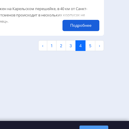
ен на Карельском перешейке, в 40 км от Санкт-
тсменов происходит в нескольких корпусах не
иец».
Подробнее
‹
1
2
3
4
5
›