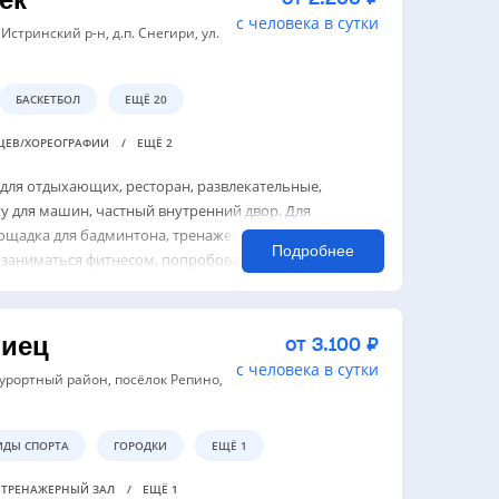
с человека в сутки
Истринский р-н, д.п. Снегири, ул.
БАСКЕТБОЛ
ЕЩЁ 20
НЦЕВ/ХОРЕОГРАФИИ
ЕЩЁ 2
 для отдыхающих, ресторан, развлекательные,
у для машин, частный внутренний двор. Для
ощадка для бадминтона, тренажерный зал, корт для
Подробнее
заниматься фитнесом, попробовать за...
тиец
от 3.100 ₽
с человека в сутки
 Курортный район, посёлок Репино,
ИДЫ СПОРТА
ГОРОДКИ
ЕЩЁ 1
ТРЕНАЖЕРНЫЙ ЗАЛ
ЕЩЁ 1