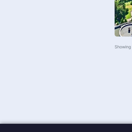
Пляжный футбол
Спортивная аэробика
Гимнастический зал
Самбо
Лыжероллерная трасса
Пляжный футбол
Многофункциональный
Футзал
спортивный зал
Черлидинг
Showin
Гольф
Кикбоксинг
Стрельба из лука
Дартс
Веревочный городок
Велоспорт
Скалодром
Хип-хоп
Спа и оздоровительный центр
Фехтование
Футбольный манеж
Лыжные гонки
Зал спортивной гимнастики
Бальные танцы
Учебные классы
Стрельба из лука
Поле для мини-гольфа