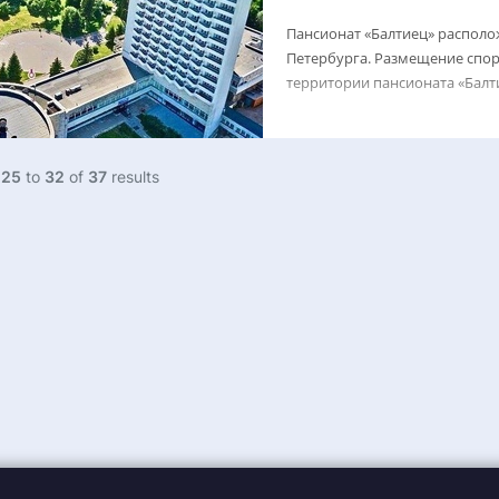
Пансионат «Балтиец» располож
Петербурга. Размещение спор
территории пансионата «Балт
g
25
to
32
of
37
results