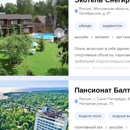
Россия , Московская область, 
Октябрьская, д. 41
АЙКИДО
БАДМИНТОН
БАССЕЙН
БОУЛИНГ
ЗАЛ ТА
Отель включает в себя здание
спортивные объекты, парковк
любителей спорта открыта пл
тенниса. При желании можно 
Пансионат Бал
Россия , г. Санкт-Петербург,
Нагорная улица, 15
ВОДНОЕ ПОЛО
ВОДНЫЕ В
СПОРТИВНЫЙ ЗАЛ
БАССЕЙН