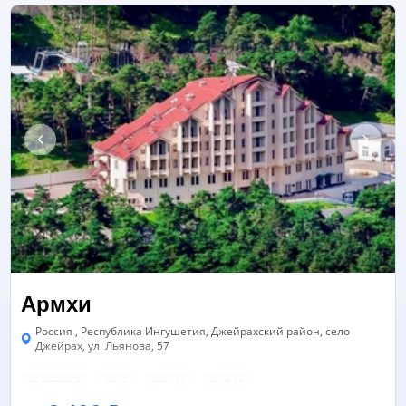
Армхи
Россия , Республика Ингушетия, Джейрахский район, село
Джейрах, ул. Льянова, 57
БАСКЕТБОЛ
БОКС
БОРЬБА
ЕЩЁ 17