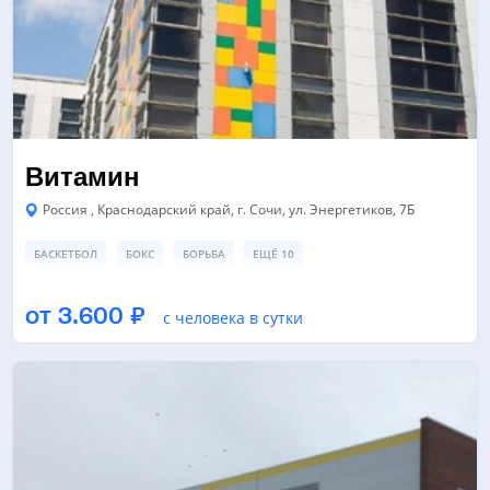
Витамин
Россия , Краснодарский край, г. Сочи, ул. Энергетиков, 7Б
БАСКЕТБОЛ
БОКС
БОРЬБА
ЕЩЁ 10
ЗАЛ ЕДИНОБОРСТВ/БОЕВЫХ ИСКУССТВ
ЗАЛ ТАНЦЕВ/ХОРЕОГРАФИИ
от 3.600 ₽
с человека в сутки
НАСТОЛЬНЫЙ ТЕННИС
ЕЩЁ 2