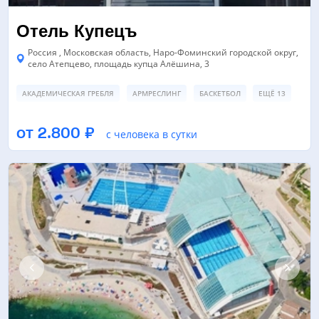
Отель Купецъ
Россия , Московская область, Наро-Фоминский городской округ,
село Атепцево, площадь купца Алёшина, 3
АКАДЕМИЧЕСКАЯ ГРЕБЛЯ
АРМРЕСЛИНГ
БАСКЕТБОЛ
ЕЩЁ 13
БАССЕЙН
ЗАЛ ТАНЦЕВ/ХОРЕОГРАФИИ
ПЛЯЖНЫЙ ВОЛЕЙБОЛ
от 2.800 ₽
с человека в сутки
ЕЩЁ 3