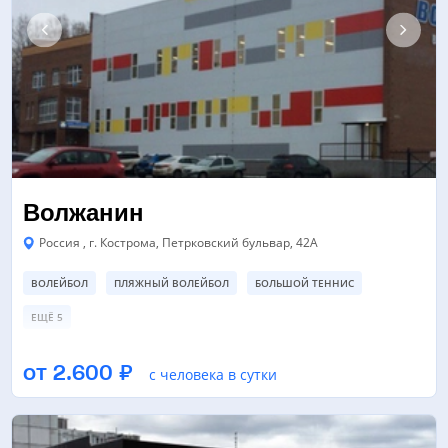
Волжанин
Россия , г. Кострома, Петрковский бульвар, 42А
ВОЛЕЙБОЛ
ПЛЯЖНЫЙ ВОЛЕЙБОЛ
БОЛЬШОЙ ТЕННИС
ЕЩЁ 5
ПЛЯЖНЫЙ ВОЛЕЙБОЛ
СПОРТИВНЫЙ ЗАЛ
ТЕННИСНЫЙ КОРТ
от 2.600 ₽
с человека в сутки
ЕЩЁ 2