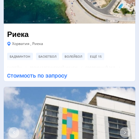
Риека
Хорватия , Риека
БАДМИНТОН
БАСКЕТБОЛ
ВОЛЕЙБОЛ
ЕЩЁ 15
БАССЕЙН
ЛЕГКОАТЛЕТИЧЕСКИЙ МАНЕЖ
СПОРТИВНЫЙ ЗАЛ
Стоимость по запросу
ЕЩЁ 2