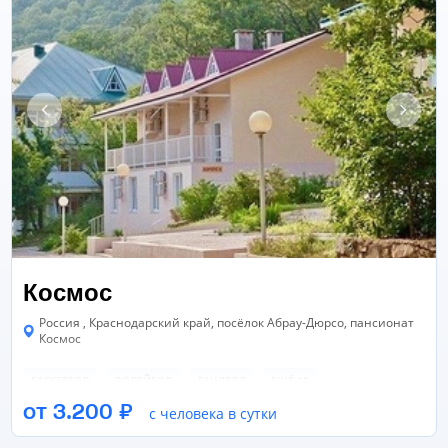
Космос
Россия , Краснодарский край, посёлок Абрау-Дюрсо, пансионат
Космос
БАСКЕТБОЛ
ВОЛЕЙБОЛ
ГАНДБОЛ
ЕЩЁ 10
от 3.200 ₽
с человека в сутки
БАССЕЙН
СПОРТИВНЫЙ ЗАЛ
ТЕННИСНЫЙ КОРТ
ЕЩЁ 1