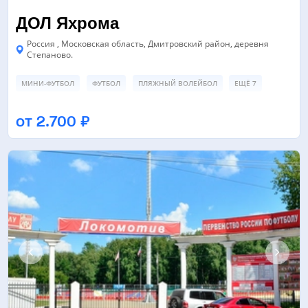
ДОЛ Яхрома
Россия , Московская область, Дмитровский район, деревня
Степаново.
МИНИ-ФУТБОЛ
ФУТБОЛ
ПЛЯЖНЫЙ ВОЛЕЙБОЛ
ЕЩЁ 7
ФУТБОЛЬНОЕ ПОЛЕ
ЛЕГКОАТЛЕТИЧЕСКИЕ ДОРОЖКИ
от 2.700 ₽
ПЛЯЖНЫЙ ВОЛЕЙБОЛ
ЕЩЁ 4