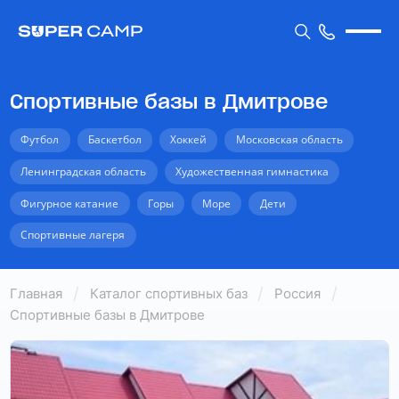
Спортивные базы в Дмитрове
Футбол
Баскетбол
Хоккей
Московская область
Ленинградская область
Художественная гимнастика
Фигурное катание
Горы
Море
Дети
Спортивные лагеря
Главная
Каталог спортивных баз
Россия
Спортивные базы в Дмитрове