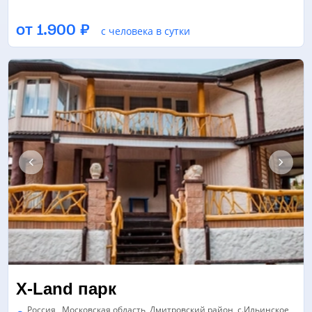
СПОРТИВНЫЙ ЗАЛ
ТРЕНАЖЕРНЫЙ ЗАЛ
от 1.900 ₽
с человека в сутки
ЗАЛ ТАНЦЕВ/ХОРЕОГРАФИИ
ЕЩЁ 6
X-Land парк
Россия , Московская область, Дмитровский район, с.Ильинское,