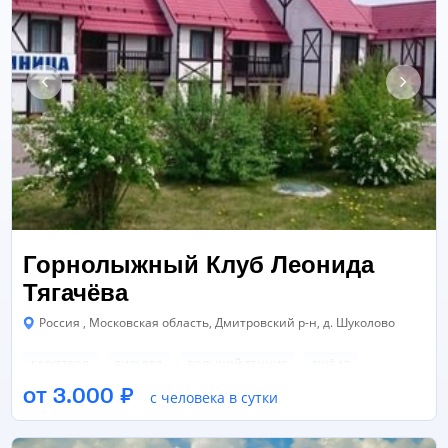
Горнолыжный Клуб Леонида
Тягачёва
Россия , Московская область, Дмитровский р-н, д. Шуколово
БАСКЕТБОЛ
БИЛЬЯРД
БОЛЬШОЙ ТЕННИС
ЕЩЁ 17
от 3.000 ₽
с человека в сутки
ГОЛЬФ
БАССЕЙН
ВЕРЕВОЧНЫЙ ГОРОДОК
ЕЩЁ 14