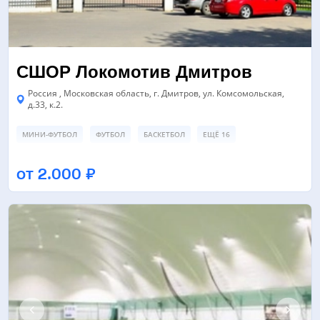
СШОР Локомотив Дмитров
Россия , Московская область, г. Дмитров, ул. Комсомольская,
д.33, к.2.
МИНИ-ФУТБОЛ
ФУТБОЛ
БАСКЕТБОЛ
ЕЩЁ 16
ФУТБОЛЬНЫЙ СТАДИОН
БАСКЕТБОЛЬНОЕ ПОЛЕ
от 2.000 ₽
ТРЕНАЖЕРНЫЙ ЗАЛ
ЕЩЁ 2