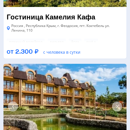
Гостиница Камелия Кафа
Россия , Республика Крым, г. Феодосия, пгт. Коктебель ул.
Ленина, 110
ПЛЯЖНЫЙ ВОЛЕЙБОЛ
БИЛЬЯРД
ЙОГА
ЕЩЁ 3
от 2.300 ₽
с человека в сутки
БАССЕЙН
БИЛЬЯРДНЫЙ КЛУБ
НАСТОЛЬНЫЙ ТЕННИС
ЕЩЁ 2