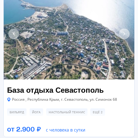
База отдыха Севастополь
Россия , Республика Крым, г. Севастополь, ул. Симонок 68
БИЛЬЯРД
ЙОГА
НАСТОЛЬНЫЙ ТЕННИС
ЕЩЁ 2
БАННЫЙ КОМПЛЕКС/САУНА
БИЛЬЯРДНЫЙ КЛУБ
от 2.900 ₽
с человека в сутки
КОНФЕРЕНЦ-ЗАЛ/БАНКЕТНЫЙ ЗАЛ
ЕЩЁ 2