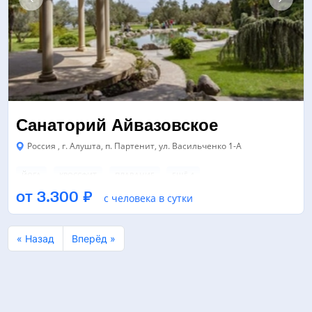
Санаторий Айвазовское
Россия , г. Алушта, п. Партенит, ул. Васильченко 1-А
ЙОГА
КРОССФИТ
ПЛАВАНИЕ
ЕЩЁ 4
от 3.300 ₽
с человека в сутки
БАССЕЙН
ТРЕНАЖЕРНЫЙ ЗАЛ
КИНОКОНЦЕРТНЫЙ ЗАЛ
« Назад
Вперёд »