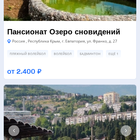
Пансионат Озеро сновидений
Россия , Республика Крым, г. Евпатория, ул. Франко, д. 27
ПЛЯЖНЫЙ ВОЛЕЙБОЛ
ВОЛЕЙБОЛ
БАДМИНТОН
ЕЩЁ 1
ПЛОЩАДКА ДЛЯ ПЛЯЖНОГО ВОЛЕЙБОЛА
от 2.400 ₽
КОНФЕРЕНЦ-ЗАЛ/БАНКЕТНЫЙ ЗАЛ
БАССЕЙН
ЕЩЁ 1