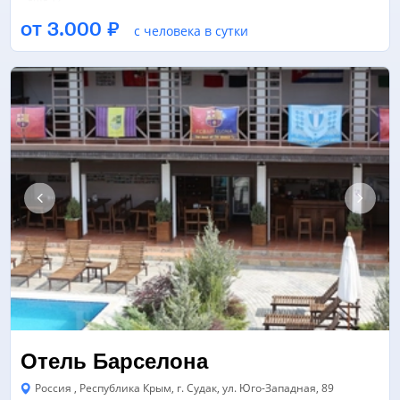
ЕЩЁ 12
от 3.000 ₽
с человека в сутки
ТЕННИСНЫЙ КОРТ
ТРЕНАЖЕРНЫЙ ЗАЛ
БАССЕЙН
ЕЩЁ 1
Отель Барселона
Россия , Республика Крым, г. Судак, ул. Юго-Западная, 89