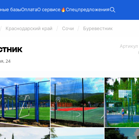
ные базы
Оплата
О сервисе
Спецпредложения
Краснодарский край
Сочи
Буревестник
Арт
икул
стник
я, 24