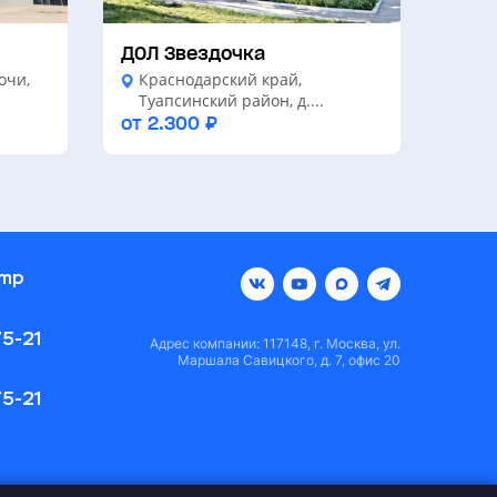
ДОЛ Звездочка
очи,
Краснодарский край,
Туапсинский район, д....
от 2.300 ₽
amp
5-21
Адрес компании: 117148, г. Москва, ул.
Маршала Савицкого, д. 7, офис 20
5-21