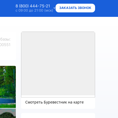
8 (800) 444-75-21
ЗАКАЗАТЬ ЗВОНОК
с 09:00 до 21:00 (мск)
8 (800) 444-75-21
Ответим на ваши вопросы
 базы
:
8 (800) 444-75-21
00551
Владельцам объектов
+7 (912) 015-95-20
WhatsApp
info@super.camp
Консультации и документы
Смотреть Буревестник на карте