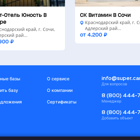
т-Отель Юность В
СК Витамин В Сочи
ре
Краснодарский край, г. С
Адлерский рай...
снодарский край, г. Сочи,
от 4.200 ₽
ерский рай...
900 ₽
info@super.c
ные базы
О сервисе
Для вопросов
ить базу
О компании
8 (800) 444-7
Менеджер
едложения
Сертификаты
8 (800) 444-7
Добавить объект