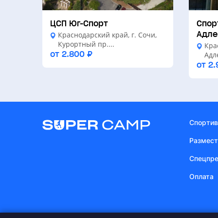
ЦСП Юг-Спорт
Спор
Адле
Краснодарский край, г. Сочи,
Курортный пр....
Кра
от 2.800 ₽
Адл
от 2.
Спортив
Размест
Спецпр
Оплата